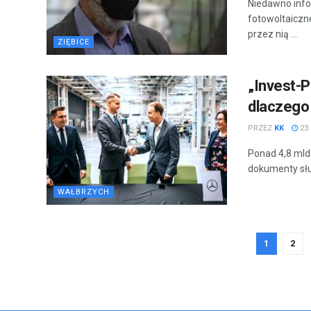
Niedawno info
fotowoltaiczn
przez nią ...
ZIĘBICE
„Invest-P
dlaczego 
PRZEZ
KK
23 
Ponad 4,8 mld 
dokumenty służą
WAŁBRZYCH
1
2