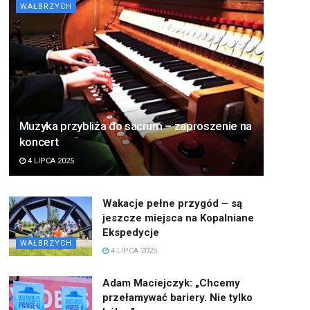
WAŁBRZYCH
Muzyka przybliża do sacrum – zaproszenie na
koncert
4 LIPCA 2025
Wakacje pełne przygód – są
jeszcze miejsca na Kopalniane
Ekspedycje
WAŁBRZYCH
4 LIPCA 2025
Adam Maciejczyk: „Chcemy
przełamywać bariery. Nie tylko