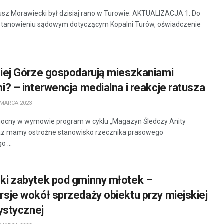
sz Morawiecki był dzisiaj rano w Turowie. AKTUALIZACJA 1: Do
ostanowieniu sądowym dotyczącym Kopalni Turów, oświadczenie
niej Górze gospodarują mieszkaniami
i? – interwencja medialna i reakcje ratusza
 MARCA 2023
mocny w wymowie program w cyklu „Magazyn Śledczy Anity
raz mamy ostrożne stanowisko rzecznika prasowego
o ...
ki zabytek pod gminny młotek –
sje wokół sprzedaży obiektu przy miejskiej
rystycznej