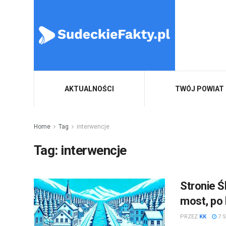
AKTUALNOŚCI
TWÓJ POWIAT
Home
Tag
interwencje
Tag:
interwencje
Stronie Ś
most, po
PRZEZ
KK
7 S