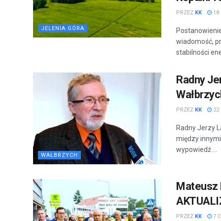
PRZEZ
KK
18 
JELENIA GÓRA
Postanowienie
wiadomość, pr
stabilności ene
Radny Je
Wałbrzyc
PRZEZ
KK
22
Radny Jerzy L
między innymi
wypowiedź ...
WAŁBRZYCH
Mateusz 
AKTUALI
PRZEZ
KK
7 