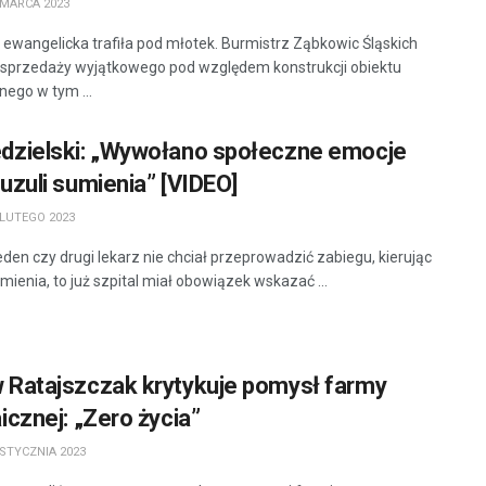
 MARCA 2023
 ewangelicka trafiła pod młotek. Burmistrz Ząbkowic Śląskich
sprzedaży wyjątkowego pod względem konstrukcji obiektu
nego w tym ...
dzielski: „Wywołano społeczne emocje
uzuli sumienia” [VIDEO]
LUTEGO 2023
eden czy drugi lekarz nie chciał przeprowadzić zabiegu, kierując
umienia, to już szpital miał obowiązek wskazać ...
 Ratajszczak krytykuje pomysł farmy
icznej: „Zero życia”
STYCZNIA 2023