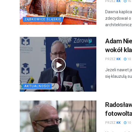
PRZEZ
KK
16
Dawna kaplica
zdecydował o 
ZĄBKOWICE ŚLĄSKIE
architektonicz
Adam Nie
wokół kla
PRZEZ
KK
10 
Jeżeli nawet j
się klauzulą s
AKTUALNOŚCI
Radosław
fotowolta
PRZEZ
KK
10 