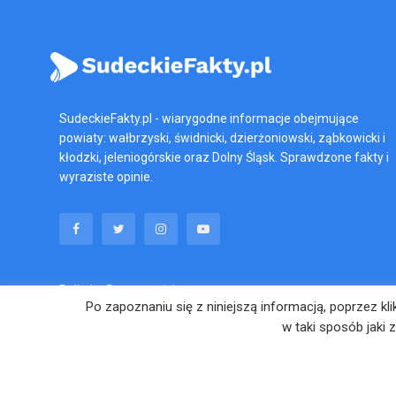
SudeckieFakty.pl - wiarygodne informacje obejmujące
powiaty: wałbrzyski, świdnicki, dzierżoniowski, ząbkowicki i
kłodzki, jeleniogórskie oraz Dolny Śląsk. Sprawdzone fakty i
wyraziste opinie.
Polityka Prywatności
Po zapoznaniu się z niniejszą informacją, poprzez k
w taki sposób jaki 