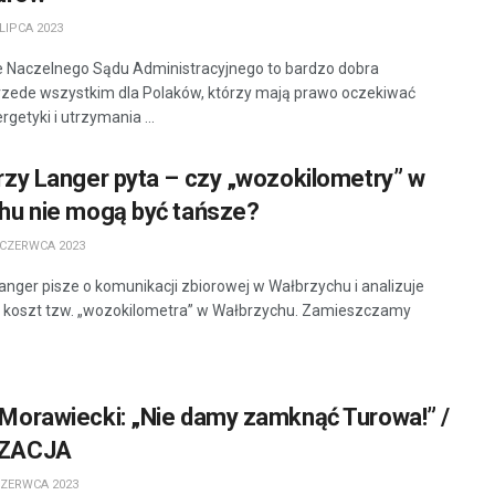
LIPCA 2023
 Naczelnego Sądu Administracyjnego to bardzo dobra
zede wszystkim dla Polaków, którzy mają prawo oczekiwać
rgetyki i utrzymania ...
rzy Langer pyta – czy „wozokilometry” w
hu nie mogą być tańsze?
 CZERWCA 2023
anger pisze o komunikacji zbiorowej w Wałbrzychu i analizuje
 koszt tzw. „wozokilometra” w Wałbrzychu. Zamieszczamy
Morawiecki: „Nie damy zamknąć Turowa!” /
ZACJA
CZERWCA 2023