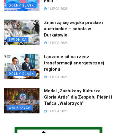
bólu…”
DOLNY ŚLĄSK
4 LIPCA 2025
Zmierzą się wojska pruskie i
austriackie – sobota w
Burkatowie
ŚWIDNICA
4 LIPCA 2025
Łączenie sił na rzecz
transformacji energetycznej
regionu
DOLNY ŚLĄSK
3 LIPCA 2025
Medal „Zasłużony Kulturze
Gloria Artis” dla Zespołu Pieśni i
Tańca „Wałbrzych”
WAŁBRZYCH
3 LIPCA 2025