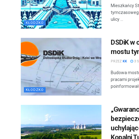
Mieszkańcy St
tymczasowego,
ulicy ...
KŁODZKO
DSDiK w o
mostu ty
PRZEZ
KK
3 S
Budowa mostu
pracami proje
poinformowała
KŁODZKO
„Gwarancj
bezpiecze
uchylają
Kopalni 