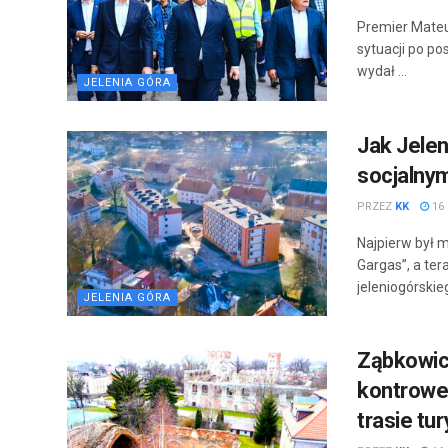
Premier Mateu
sytuacji po p
wydał ...
JELENIA GÓRA
Jak Jele
socjalnym
PRZEZ
KK
16
Najpierw był 
Gargas”, a te
jeleniogórskieg
JELENIA GÓRA
Ząbkowic
kontrower
trasie tu