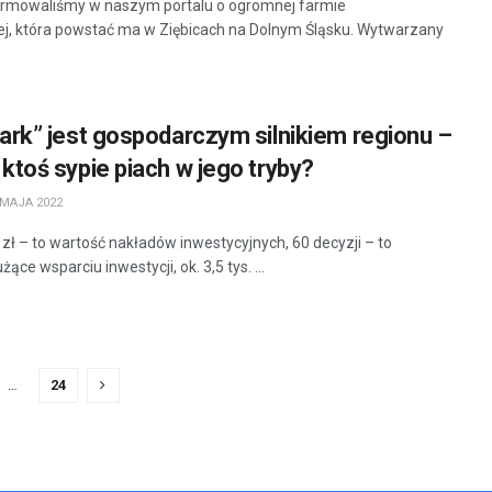
rmowaliśmy w naszym portalu o ogromnej farmie
ej, która powstać ma w Ziębicach na Dolnym Śląsku. Wytwarzany
ark” jest gospodarczym silnikiem regionu –
ktoś sypie piach w jego tryby?
MAJA 2022
zł – to wartość nakładów inwestycyjnych, 60 decyzji – to
ce wsparciu inwestycji, ok. 3,5 tys. ...
…
24