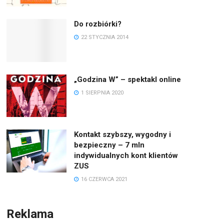
Do rozbiórki?
22 STYCZNIA 2014
„Godzina W” – spektakl online
1 SIERPNIA 2020
Kontakt szybszy, wygodny i
bezpieczny – 7 mln
indywidualnych kont klientów
ZUS
16 CZERWCA 2021
Reklama