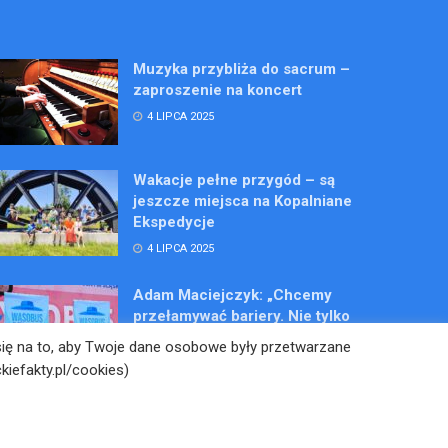
Muzyka przybliża do sacrum –
zaproszenie na koncert
4 LIPCA 2025
Wakacje pełne przygód – są
jeszcze miejsca na Kopalniane
Ekspedycje
4 LIPCA 2025
Adam Maciejczyk: „Chcemy
przełamywać bariery. Nie tylko
bólu…”
 się na to, aby Twoje dane osobowe były przetwarzane
4 LIPCA 2025
kiefakty.pl/cookies)