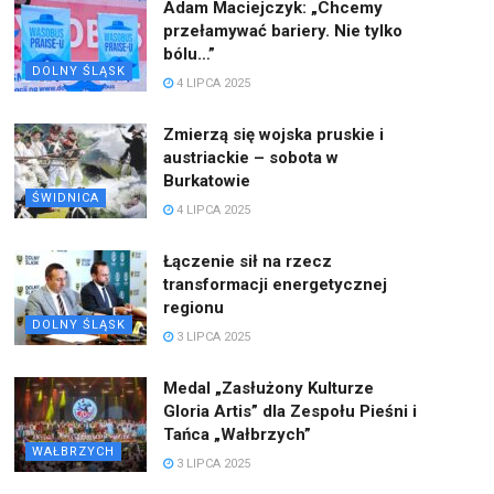
Adam Maciejczyk: „Chcemy
przełamywać bariery. Nie tylko
bólu…”
DOLNY ŚLĄSK
4 LIPCA 2025
Zmierzą się wojska pruskie i
austriackie – sobota w
Burkatowie
ŚWIDNICA
4 LIPCA 2025
Łączenie sił na rzecz
transformacji energetycznej
regionu
DOLNY ŚLĄSK
3 LIPCA 2025
Medal „Zasłużony Kulturze
Gloria Artis” dla Zespołu Pieśni i
Tańca „Wałbrzych”
WAŁBRZYCH
3 LIPCA 2025