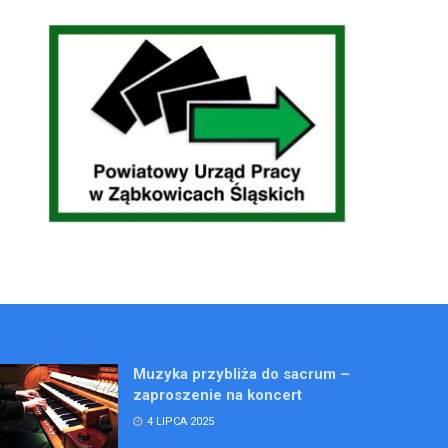
Muzyka przybliża do sacrum –
zaproszenie na koncert
4 LIPCA 2025