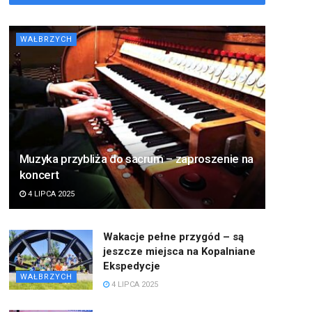
WAŁBRZYCH
Muzyka przybliża do sacrum – zaproszenie na
koncert
4 LIPCA 2025
Wakacje pełne przygód – są
jeszcze miejsca na Kopalniane
Ekspedycje
WAŁBRZYCH
4 LIPCA 2025