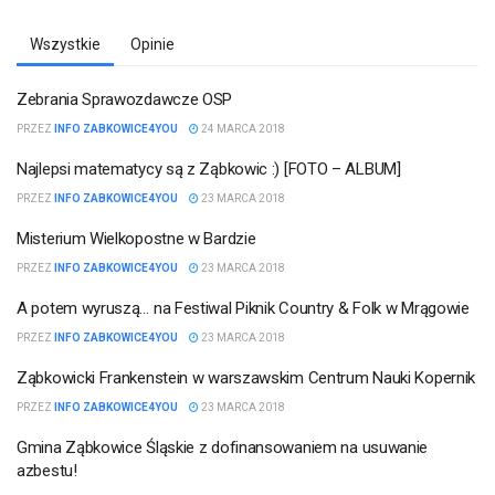
Wszystkie
Opinie
GMINA
ZĄBKOWICE
ŚLĄSKIE
Zebrania Sprawozdawcze OSP
ZĄBKOWICE
PRZEZ
INFO ZABKOWICE4YOU
24 MARCA 2018
ŚLĄSKIE
Najlepsi matematycy są z Ząbkowic :) [FOTO – ALBUM]
INFORMACJE
GMINY
PRZEZ
INFO ZABKOWICE4YOU
23 MARCA 2018
BARDO
Misterium Wielkopostne w Bardzie
GMINA
KAMIENIEC
PRZEZ
INFO ZABKOWICE4YOU
23 MARCA 2018
ZĄBKOWICKI
A potem wyruszą… na Festiwal Piknik Country & Folk w Mrągowie
GMINA
ZĄBKOWICE
PRZEZ
INFO ZABKOWICE4YOU
23 MARCA 2018
ŚLĄSKIE
Ząbkowicki Frankenstein w warszawskim Centrum Nauki Kopernik
GMINA
ZĄBKOWICE
PRZEZ
INFO ZABKOWICE4YOU
23 MARCA 2018
ŚLĄSKIE
Gmina Ząbkowice Śląskie z dofinansowaniem na usuwanie
azbestu!