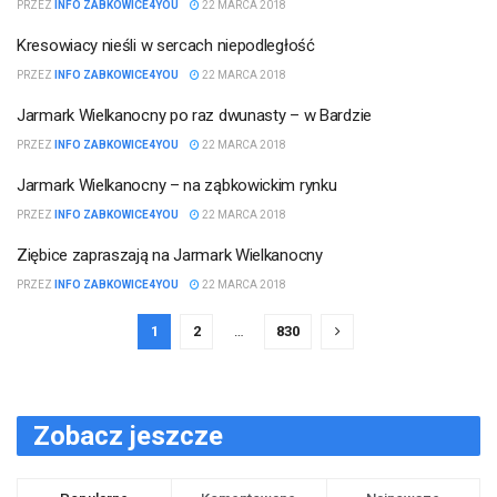
PRZEZ
INFO ZABKOWICE4YOU
22 MARCA 2018
STOSZOWICE
Kresowiacy nieśli w sercach niepodległość
INFORMACJE
GMINY
PRZEZ
INFO ZABKOWICE4YOU
22 MARCA 2018
BARDO
Jarmark Wielkanocny po raz dwunasty – w Bardzie
GMINA
ZĄBKOWICE
PRZEZ
INFO ZABKOWICE4YOU
22 MARCA 2018
ŚLĄSKIE
Jarmark Wielkanocny – na ząbkowickim rynku
PRZEZ
INFO ZABKOWICE4YOU
22 MARCA 2018
ZIĘBICE
Ziębice zapraszają na Jarmark Wielkanocny
PRZEZ
INFO ZABKOWICE4YOU
22 MARCA 2018
1
2
…
830
Zobacz jeszcze