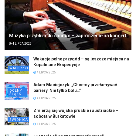
Muzyka przybliża do sacrum – zaproszenie na koncert
4 LIPCA 2025
Wakacje pełne przygód – są jeszcze miejsca na
Kopalniane Ekspedycje
WAŁBRZYCH
4 LIPCA 2025
Adam Maciejczyk: „Chcemy przełamywać
bariery. Nie tylko bólu…”
DOLNY
ŚLĄSK
4 LIPCA 2025
Zmierzą się wojska pruskie i austriackie –
sobota w Burkatowie
ŚWIDNICA
4 LIPCA 2025