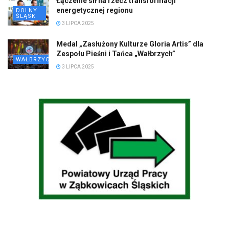
Łączenie sił na rzecz transformacji
energetycznej regionu
DOLNY
ŚLĄSK
3 LIPCA 2025
Medal „Zasłużony Kulturze Gloria Artis” dla
Zespołu Pieśni i Tańca „Wałbrzych”
WAŁBRZYCH
3 LIPCA 2025