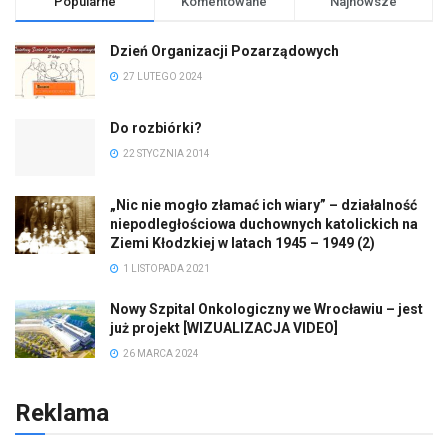
Popularne
Komentowane
Najnowsze
Dzień Organizacji Pozarządowych
27 LUTEGO 2024
Do rozbiórki?
22 STYCZNIA 2014
„Nic nie mogło złamać ich wiary” – działalność
niepodległościowa duchownych katolickich na
Ziemi Kłodzkiej w latach 1945 – 1949 (2)
1 LISTOPADA 2021
Nowy Szpital Onkologiczny we Wrocławiu – jest
już projekt [WIZUALIZACJA VIDEO]
26 MARCA 2024
Reklama