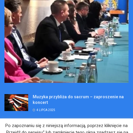
Muzyka przybliża do sacrum – zaproszenie na
koncert
4 LIPCA 2025
Wakacje pełne przygód – są jeszcze miejsca na
Po zapoznaniu się z niniejszą informacją, poprzez kliknięcie na
Kopalniane Ekspedycje
„Przejdź do serwisu” lub zamknięcie tego okna zgadzasz się na