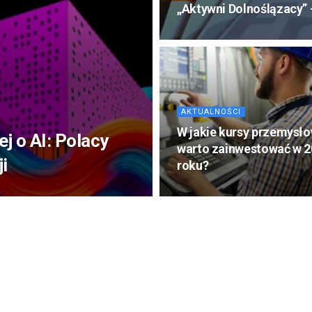
„Aktywni Dolnoślązacy” 
AKTUALNOŚCI
W jakie kursy przemysł
j o AI: Polacy
warto zainwestować w 
ji
roku?