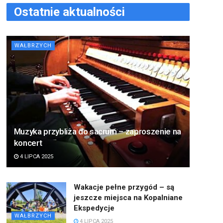
Ostatnie aktualności
WAŁBRZYCH
Muzyka przybliża do sacrum – zaproszenie na
koncert
4 LIPCA 2025
Wakacje pełne przygód – są
jeszcze miejsca na Kopalniane
Ekspedycje
WAŁBRZYCH
4 LIPCA 2025