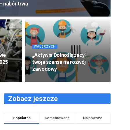
– nabór trwa
WAŁBRZYCH
owe
„Aktywni Dolnoślązacy” –
2025
twoja szansa na rozwój
zawodowy
Zobacz jeszcze
Popularne
Komentowane
Najnowsze