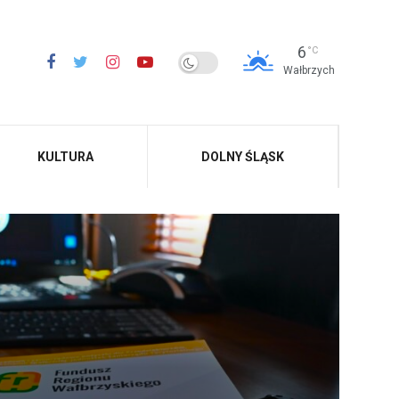
6
°C
Wałbrzych
KULTURA
DOLNY ŚLĄSK