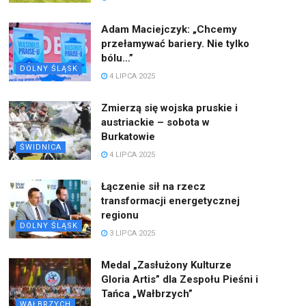
Adam Maciejczyk: „Chcemy
przełamywać bariery. Nie tylko
bólu…”
DOLNY ŚLĄSK
4 LIPCA 2025
Zmierzą się wojska pruskie i
austriackie – sobota w
Burkatowie
ŚWIDNICA
4 LIPCA 2025
Łączenie sił na rzecz
transformacji energetycznej
regionu
DOLNY ŚLĄSK
3 LIPCA 2025
Medal „Zasłużony Kulturze
Gloria Artis” dla Zespołu Pieśni i
Tańca „Wałbrzych”
WAŁBRZYCH