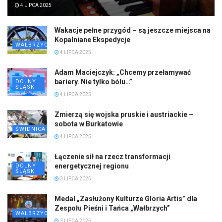
4 LIPCA 2025
Wakacje pełne przygód – są jeszcze miejsca na
Kopalniane Ekspedycje
WAŁBRZYCH
4 LIPCA 2025
Adam Maciejczyk: „Chcemy przełamywać
bariery. Nie tylko bólu…”
DOLNY
ŚLĄSK
4 LIPCA 2025
Zmierzą się wojska pruskie i austriackie –
sobota w Burkatowie
ŚWIDNICA
4 LIPCA 2025
Łączenie sił na rzecz transformacji
energetycznej regionu
DOLNY
ŚLĄSK
3 LIPCA 2025
Medal „Zasłużony Kulturze Gloria Artis” dla
Zespołu Pieśni i Tańca „Wałbrzych”
WAŁBRZYCH
3 LIPCA 2025