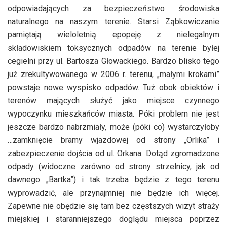
odpowiadających za bezpieczeństwo środowiska
naturalnego na naszym terenie. Starsi Ząbkowiczanie
pamiętają wieloletnią epopeję z nielegalnym
składowiskiem toksycznych odpadów na terenie byłej
cegielni przy ul. Bartosza Głowackiego. Bardzo blisko tego
już zrekultywowanego w 2006 r. terenu, „małymi krokami”
powstaje nowe wyspisko odpadów. Tuż obok obiektów i
terenów mających służyć jako miejsce czynnego
wypoczynku mieszkańców miasta. Póki problem nie jest
jeszcze bardzo nabrzmiały, może (póki co) wystarczyłoby
…zamknięcie bramy wjazdowej od strony „Orlika” i
zabezpieczenie dojścia od ul. Orkana. Dotąd zgromadzone
odpady (widoczne zarówno od strony strzelnicy, jak od
dawnego „Bartka”) i tak trzeba będzie z tego terenu
wyprowadzić, ale przynajmniej nie będzie ich więcej.
Zapewne nie obędzie się tam bez częstszych wizyt straży
miejskiej i staranniejszego doglądu miejsca poprzez