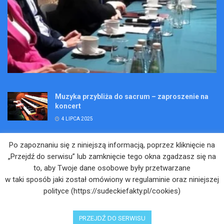
Muzyka przybliża do sacrum – zaproszenie na
koncert
4 LIPCA 2025
Wakacje pełne przygód – są jeszcze miejsca na
Po zapoznaniu się z niniejszą informacją, poprzez kliknięcie na
Kopalniane Ekspedycje
„Przejdź do serwisu” lub zamknięcie tego okna zgadzasz się na
4 LIPCA 2025
to, aby Twoje dane osobowe były przetwarzane
w taki sposób jaki został omówiony w regulaminie oraz niniejszej
Adam Maciejczyk: „Chcemy przełamywać
polityce (https://sudeckiefakty.pl/cookies)
bariery. Nie tylko bólu…”
4 LIPCA 2025
PRZEJDŹ DO SERWISU