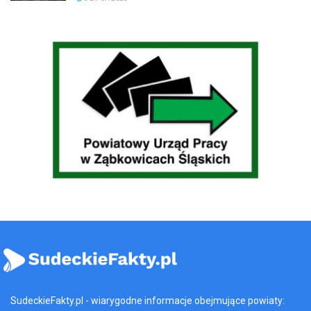
SudeckieFakty.pl - wiarygodne informacje obejmujące powiaty: