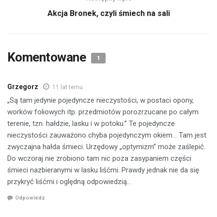
Akcja Bronek, czyli śmiech na sali
Komentowane
1
Grzegorz
11 lat temu
„Są tam jedynie pojedyncze nieczystości, w postaci opony,
worków foliowych itp. przedmiotów porozrzucane po całym
terenie, tzn. hałdzie, lasku i w potoku.” Te pojedyncze
nieczystości zauważono chyba pojedynczym okiem… Tam jest
zwyczajna hałda śmieci. Urzędowy „optymizm” może zaślepić.
Do wczoraj nie zrobiono tam nic poza zasypaniem części
śmieci nazbieranymi w lasku liśćmi. Prawdy jednak nie da się
przykryć liśćmi i oględną odpowiedzią…
Odpowiedz