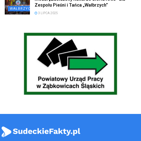
Zespołu Pieśni i Tańca „Wałbrzych”
WAŁBRZYCH
3 LIPCA 2025