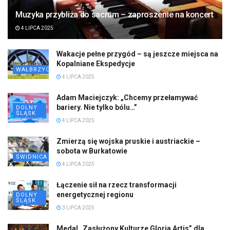
Muzyka przybliża do sacrum – zaproszenie na koncert
4 LIPCA 2025
Wakacje pełne przygód – są jeszcze miejsca na
Kopalniane Ekspedycje
WAŁBRZYCH
4 LIPCA 2025
Adam Maciejczyk: „Chcemy przełamywać
bariery. Nie tylko bólu…”
DOLNY
ŚLĄSK
4 LIPCA 2025
Zmierzą się wojska pruskie i austriackie –
sobota w Burkatowie
ŚWIDNICA
4 LIPCA 2025
Łączenie sił na rzecz transformacji
energetycznej regionu
DOLNY
ŚLĄSK
3 LIPCA 2025
Medal „Zasłużony Kulturze Gloria Artis” dla