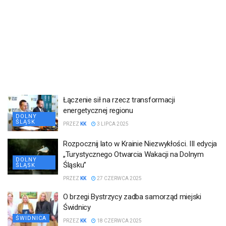
Łączenie sił na rzecz transformacji
energetycznej regionu
DOLNY
ŚLĄSK
PRZEZ
KK
3 LIPCA 2025
Rozpocznij lato w Krainie Niezwykłości. III edycja
„Turystycznego Otwarcia Wakacji na Dolnym
DOLNY
Śląsku”
ŚLĄSK
PRZEZ
KK
27 CZERWCA 2025
O brzegi Bystrzycy zadba samorząd miejski
Świdnicy
ŚWIDNICA
PRZEZ
KK
18 CZERWCA 2025