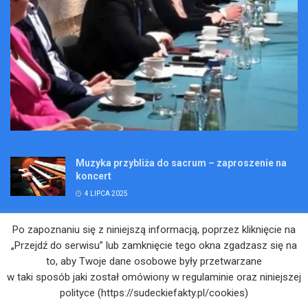
Muzyka przybliża do sacrum – zaproszenie na
koncert
4 LIPCA 2025
Wakacje pełne przygód – są jeszcze miejsca na
Po zapoznaniu się z niniejszą informacją, poprzez kliknięcie na
Kopalniane Ekspedycje
„Przejdź do serwisu” lub zamknięcie tego okna zgadzasz się na
4 LIPCA 2025
to, aby Twoje dane osobowe były przetwarzane
w taki sposób jaki został omówiony w regulaminie oraz niniejszej
Adam Maciejczyk: „Chcemy przełamywać
polityce (https://sudeckiefakty.pl/cookies)
bariery. Nie tylko bólu…”