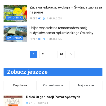
Zabawa, edukacja, ekologia – Świdnica zaprasza
na pikniki
ŚWIDNICA
PRZEZ
KK
14 MAJA 2025
Unijne wsparcie na termomodernizację
budynków samorządu miejskiego Świdnicy
ŚWIDNICA
PRZEZ
KK
13 MAJA 2025
1
2
…
94
Zobacz jeszcze
Popularne
Komentowane
Najnowsze
Dzień Organizacji Pozarządowych
27 LUTEGO 2024