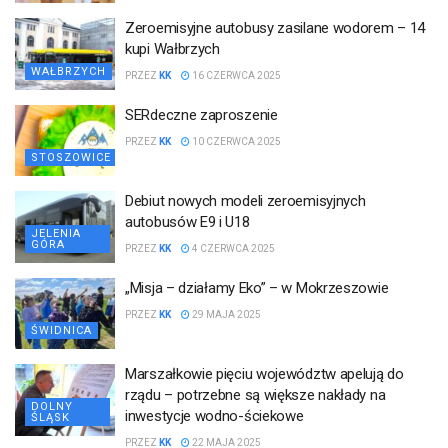
Zeroemisyjne autobusy zasilane wodorem – 14
kupi Wałbrzych
WAŁBRZYCH
PRZEZ
KK
16 CZERWCA 2025
SERdeczne zaproszenie
PRZEZ
KK
10 CZERWCA 2025
STOSZOWICE
Debiut nowych modeli zeroemisyjnych
autobusów E9 i U18
JELENIA
GÓRA
PRZEZ
KK
4 CZERWCA 2025
„Misja – działamy Eko” – w Mokrzeszowie
PRZEZ
KK
29 MAJA 2025
ŚWIDNICA
Marszałkowie pięciu województw apelują do
rządu – potrzebne są większe nakłady na
DOLNY
inwestycje wodno-ściekowe
ŚLĄSK
PRZEZ
KK
22 MAJA 2025