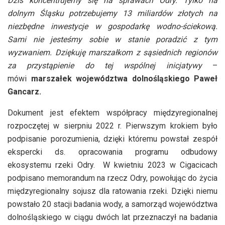
Dziś koncentrujemy się na sprawach Odry. Tylko na
dolnym Śląsku potrzebujemy 13 miliardów złotych na
niezbędne inwestycje w gospodarkę wodno-ściekową.
Sami nie jesteśmy sobie w stanie poradzić z tym
wyzwaniem. Dziękuję marszałkom z sąsiednich regionów
za przystąpienie do tej wspólnej inicjatywy
–
mówi
marszałek województwa dolnośląskiego Paweł
Gancarz.
Dokument jest efektem współpracy międzyregionalnej
rozpoczętej w sierpniu 2022 r. Pierwszym krokiem było
podpisanie porozumienia, dzięki któremu powstał zespół
ekspercki ds. opracowania programu odbudowy
ekosystemu rzeki Odry. W kwietniu 2023 w Cigacicach
podpisano memorandum na rzecz Odry, powołując do życia
międzyregionalny sojusz dla ratowania rzeki. Dzięki niemu
powstało 20 stacji badania wody, a samorząd województwa
dolnośląskiego w ciągu dwóch lat przeznaczył na badania