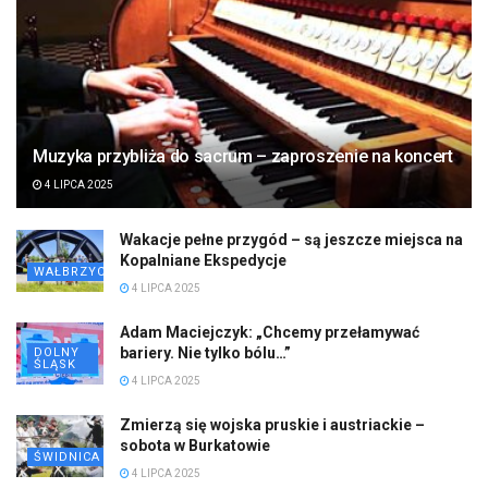
Muzyka przybliża do sacrum – zaproszenie na koncert
4 LIPCA 2025
Wakacje pełne przygód – są jeszcze miejsca na
Kopalniane Ekspedycje
WAŁBRZYCH
4 LIPCA 2025
Adam Maciejczyk: „Chcemy przełamywać
bariery. Nie tylko bólu…”
DOLNY
ŚLĄSK
4 LIPCA 2025
Zmierzą się wojska pruskie i austriackie –
sobota w Burkatowie
ŚWIDNICA
4 LIPCA 2025