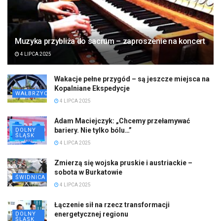
Muzyka przybliża do sacrum – zaproszenie na koncert
4 LIPCA 2025
Wakacje pełne przygód – są jeszcze miejsca na
Kopalniane Ekspedycje
WAŁBRZYCH
4 LIPCA 2025
Adam Maciejczyk: „Chcemy przełamywać
bariery. Nie tylko bólu…”
DOLNY
ŚLĄSK
4 LIPCA 2025
Zmierzą się wojska pruskie i austriackie –
sobota w Burkatowie
ŚWIDNICA
4 LIPCA 2025
Łączenie sił na rzecz transformacji
energetycznej regionu
DOLNY
ŚLĄSK