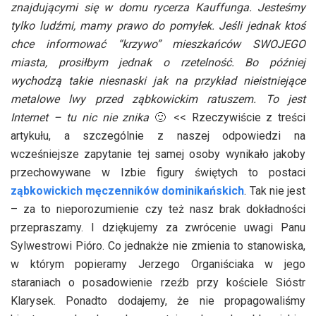
znajdującymi się w domu rycerza Kauffunga. Jesteśmy
tylko ludźmi, mamy prawo do pomyłek. Jeśli jednak ktoś
chce informować “krzywo” mieszkańców SWOJEGO
miasta, prosiłbym jednak o rzetelność. Bo później
wychodzą takie niesnaski jak na przykład nieistniejące
metalowe lwy przed ząbkowickim ratuszem. To jest
Internet – tu nic nie znika
🙂 << Rzeczywiście z treści
artykułu, a szczególnie z naszej odpowiedzi na
wcześniejsze zapytanie tej samej osoby wynikało jakoby
przechowywane w Izbie figury świętych to postaci
ząbkowickich męczenników dominikańskich
. Tak nie jest
– za to nieporozumienie czy też nasz brak dokładności
przepraszamy. I dziękujemy za zwrócenie uwagi Panu
Sylwestrowi Pióro. Co jednakże nie zmienia to stanowiska,
w którym popieramy Jerzego Organiściaka w jego
staraniach o posadowienie rzeźb przy kościele Sióstr
Klarysek. Ponadto dodajemy, że nie propagowaliśmy