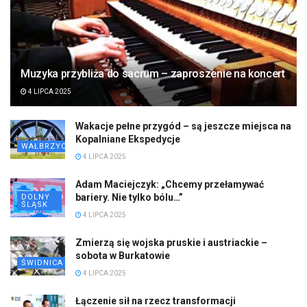
Muzyka przybliża do sacrum – zaproszenie na koncert
4 LIPCA 2025
Wakacje pełne przygód – są jeszcze miejsca na
Kopalniane Ekspedycje
WAŁBRZYCH
4 LIPCA 2025
Adam Maciejczyk: „Chcemy przełamywać
bariery. Nie tylko bólu…”
DOLNY
ŚLĄSK
4 LIPCA 2025
Zmierzą się wojska pruskie i austriackie –
sobota w Burkatowie
ŚWIDNICA
4 LIPCA 2025
Łączenie sił na rzecz transformacji