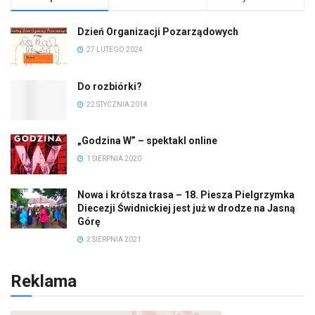
Dzień Organizacji Pozarządowych
27 LUTEGO 2024
Do rozbiórki?
22 STYCZNIA 2014
„Godzina W” – spektakl online
1 SIERPNIA 2020
Nowa i krótsza trasa – 18. Piesza Pielgrzymka
Diecezji Świdnickiej jest już w drodze na Jasną
Górę
2 SIERPNIA 2021
Reklama