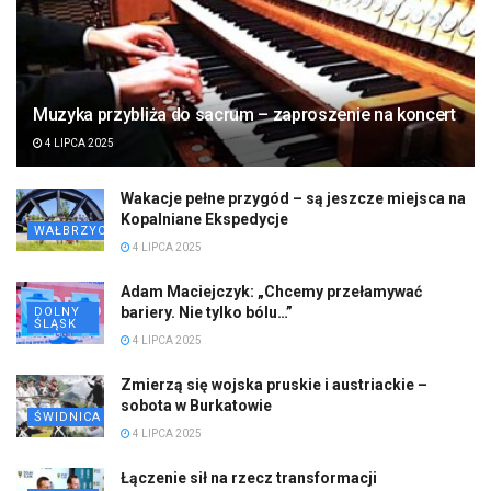
Muzyka przybliża do sacrum – zaproszenie na koncert
4 LIPCA 2025
Wakacje pełne przygód – są jeszcze miejsca na
Kopalniane Ekspedycje
WAŁBRZYCH
4 LIPCA 2025
Adam Maciejczyk: „Chcemy przełamywać
bariery. Nie tylko bólu…”
DOLNY
ŚLĄSK
4 LIPCA 2025
Zmierzą się wojska pruskie i austriackie –
sobota w Burkatowie
ŚWIDNICA
4 LIPCA 2025
Łączenie sił na rzecz transformacji