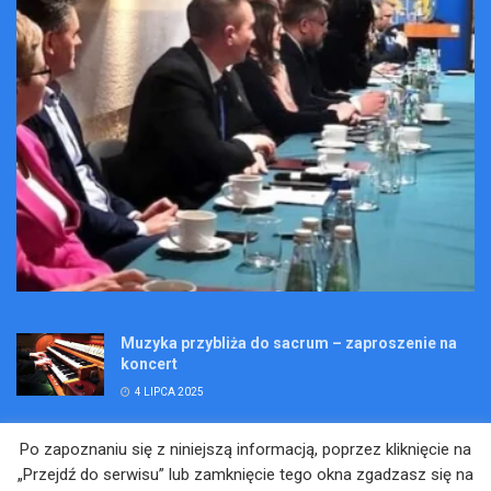
Muzyka przybliża do sacrum – zaproszenie na
koncert
4 LIPCA 2025
Wakacje pełne przygód – są jeszcze miejsca na
Po zapoznaniu się z niniejszą informacją, poprzez kliknięcie na
Kopalniane Ekspedycje
„Przejdź do serwisu” lub zamknięcie tego okna zgadzasz się na
4 LIPCA 2025