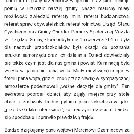
dzieciom o pracy urzędników w gminie oraz jakie funkcje
pełnią w urzędzie naszej gminy. Nasze maluchy miały
możliwość zwiedzić referaty m.in. referat budownictwa,
referat spraw obywatelskich, referat rolnictwa, Urząd Stanu
Cywilnego oraz Gminy Ośrodek Pomocy Społecznej. Wizyta
w Urzędzie Gminy, która odbyła się 15 czerwca 2015 r. była
dla naszych przedszkolaków była okazją do poznania
struktur samorządu oraz ich działania. Dzieci dowiedziały
się także czym jest dla nas gmina i powiat. Kulminacją była
wizyta w gabinecie pana wójta. Miały możliwość usiąść w
fotelu pana wójta, gdzie choć przez chwilę w sympatycznej
atmosferze podejmowali „ważne decyzje dla gminy”. Pan
sekretarz poprosił dzieci, aby zajęły miejsca przy stole
obrad i zadawały trudne pytania panu sekretarzowi jako
„przedszkolaki interesanci”, co naszym dzieciom bardzo
się spodobało i sprawiło prawdziwą frajdę.
Bardzo dziękujemy panu wójtowi Marcinowi Czerniecowi za