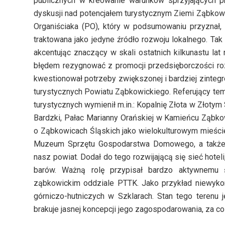
publicznych w kreowanie warunków sprzyjających p
dyskusji nad potencjałem turystycznym Ziemi Ząbkow
Organiściaka (PO), który w podsumowaniu przyznał,
traktowana jako jedyne źródło rozwoju lokalnego. Ta
akcentując znaczący w skali ostatnich kilkunastu lat
błędem rezygnować z promocji przedsięborczości rozu
kwestionował potrzeby zwiększonej i bardziej zintegro
turystycznych Powiatu Ząbkowickiego. Referujący te
turystycznych wymienił m.in.: Kopalnię Złota w Złotym
Bardzki, Pałac Marianny Orańskiej w Kamieńcu Ząbko
o Ząbkowicach Śląskich jako wielokulturowym mieście
Muzeum Sprzętu Gospodarstwa Domowego, a także o
nasz powiat. Dodał do tego rozwijającą się sieć hoteli
barów. Ważną rolę przypisał bardzo aktywnemu 
ząbkowickim oddziale PTTK. Jako przykład niewyko
górniczo-hutniczych w Szklarach. Stan tego terenu 
brakuje jasnej koncepcji jego zagospodarowania, za