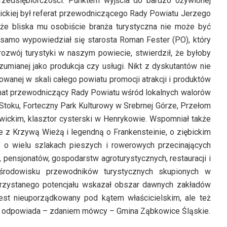
rzedsiębiorczości. Punktem wyjścia do bardzo ożywionej
ickiej był referat przewodniczącego Rady Powiatu Jerzego
 że bliska mu osobiście branża turystyczna nie może być
k samo wypowiedział się starosta Roman Fester (PO), który
 rozwój turystyki w naszym powiecie, stwierdził, że byłoby
mianej jako produkcja czy usługi. Nikt z dyskutantów nie
wanej w skali całego powiatu promocji atrakcji i produktów
mat przewodniczący Rady Powiatu wśród lokalnych walorów
 Stoku, Forteczny Park Kulturowy w Srebrnej Górze, Przełom
wickim, klasztor cysterski w Henrykowie. Wspomniał także
 z Krzywą Wieżą i legendną o Frankensteinie, o ziębickim
 wielu szlakach pieszych i rowerowych przecinających
, pensjonatów, gospodarstw agroturystycznych, restauracji i
środowisku przewodników turystycznych skupionych w
rzystanego potencjału wskazał obszar dawnych zakładów
jest nieuporządkowany pod kątem właścicielskim, ale też
 co odpowiada – zdaniem mówcy – Gmina Ząbkowice Śląskie.