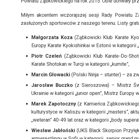
Powiatu Ząbkowickiego na rok 2015. Obie uchwały przy
Miłym akcentem wczorajszej sesji Rady Powiatu Z
zasłużonych sportowców z naszego terenu. Listy gratul
Małgorzata Koza
(Ząbkowicki Klub Karate Kyo
Europy Karate Kyokishinkai w Estonii w kategorii 
Piotr Czeleń
(Ząbkowicki Klub Karate-Do-Shot
Karate Shotokan w Turcji w kategorii „kumite”,
Marcin Głowacki
(Polski Ninja – stunter) – za z
Jarosław Buczko
(z Sieroszowa) – Mistrz Św
Ukrainie w kategorii „junior open”, Mistrz Europy w
Marek Zapotoczny
(z Kamieńca Ząbkowickiego)
kulturystyce w Kaliszu w kategorii „masters”, akt
„weteran” 40-49 lat oraz w kategorii „body superat
Wiesław Jabłoński
(UKS Black Skorpion Przyłęk
armwrestlingu w Sofii w kategorii „senior grand m