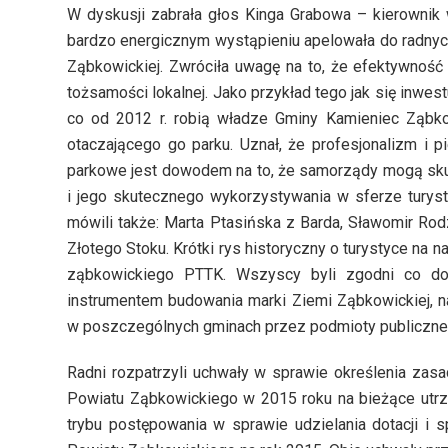
W dyskusji zabrała głos Kinga Grabowa – kierownik
bardzo energicznym wystąpieniu apelowała do radnych,
Ząbkowickiej. Zwróciła uwagę na to, że efektywność
tożsamości lokalnej. Jako przykład tego jak się inwest
co od 2012 r. robią władze Gminy Kamieniec Ząbkowi
otaczającego go parku. Uznał, że profesjonalizm i p
parkowe jest dowodem na to, że samorządy mogą skut
i jego skutecznego wykorzystywania w sferze turyst
mówili także: Marta Ptasińska z Barda, Sławomir R
Złotego Stoku. Krótki rys historyczny o turystyce na 
ząbkowickiego PTTK. Wszyscy byli zgodni co do t
instrumentem budowania marki Ziemi Ząbkowickiej, na
w poszczególnych gminach przez podmioty publiczne 
Radni rozpatrzyli uchwały w sprawie określenia zas
Powiatu Ząbkowickiego w 2015 roku na bieżące utr
trybu postępowania w sprawie udzielania dotacji i 