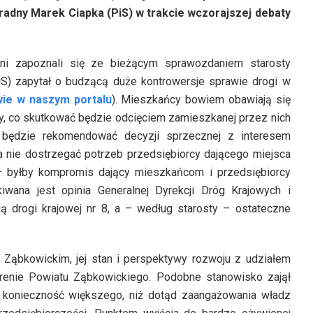
radny Marek Ciapka (PiS) w trakcie wczorajszej debaty
adni zapoznali się ze bieżącym sprawozdaniem starosty
iS) zapytał o budzącą duże kontrowersje sprawie drogi w
awie w naszym portalu
). Mieszkańcy bowiem obawiają się
y, co skutkować będzie odcięciem zamieszkanej przez nich
e będzie rekomendować decyzji sprzecznej z interesem
 nie dostrzegać potrzeb przedsiębiorcy dającego miejsca
– byłby kompromis dający mieszkańcom i przedsiębiorcy
iwana jest opinia Generalnej Dyrekcji Dróg Krajowych i
ią drogi krajowej nr 8, a – według starosty – ostateczne
Ząbkowickim, jej stan i perspektywy rozwoju z udziałem
erenie Powiatu Ząbkowickiego. Podobne stanowisko zajął
a konieczność większego, niż dotąd zaangażowania władz