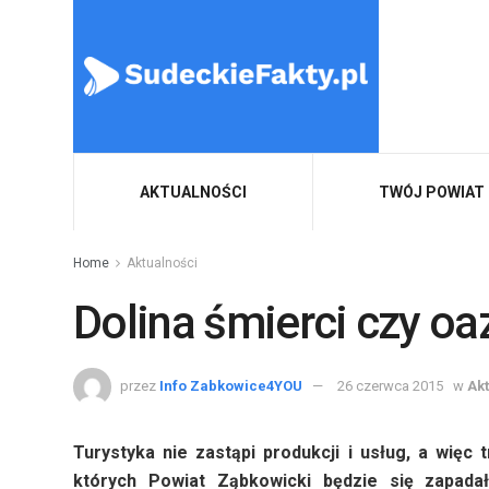
AKTUALNOŚCI
TWÓJ POWIAT
Home
Aktualności
Dolina śmierci czy oaz
przez
Info Zabkowice4YOU
26 czerwca 2015
w
Ak
Turystyka nie zastąpi produkcji i usług, a więc
których Powiat Ząbkowicki będzie się zapada