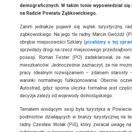
demograficznych. W takim tonie wypowiedział się 
na Radzie Powiatu Ząbkowickiego.
Zanim jednakże pojawił się wątek turystyczny, r
ząbkowickiego. Na jego tle radny Marcin Gwóźdź (P
obrębie miejscowości Szklary (
pisaliśmy o tej spr
sprzedaży drogi na rzecz miejscowego przedsiębiorc
posesji. Roman Fester (PO) zadeklarował, że ni
mieszkańców. Jednocześnie zaznaczył, że nie można
pracy. Idealnym rozwiązaniem – zdaniem starosty 
warunki normalnego funkcjonowania. Obecnie oczek
Autostrad, gdyż sporna uliczka formalnie jest częśc
decyzja zależy od wojewody dolnośląskiego.
Tematem wiodącym sesji była turystyka w Powiecie 
podmiotów działających w branży turystycznej na t
radny Czesław Wolak (PiS), który zwracał uwagę n