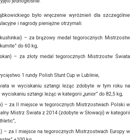
jęto jednogłośnie.
ąbkowickiego było wręczenie wyróżnień dla szczególnie
acyjne i nagrody pieniężne otrzymali:
kushinkai) – za brązowy medal tegorocznych Mistrzostw
„kumite” do 60 kg,
okan) – za złoty medal tegorocznych Mistrzostw Świata
wycięstwo 1 rundy Polish Stunt Cup w Lublinie,
iata w wyciskaniu sztangi leżąc zdobyte w tym roku na
 wyciskaniu sztangi leżąc w kategorii „junior” do 82,5 kg,
 – za II miejsce w tegorocznych Mistrzostwach Polski w
ualny Mistrz Świata z 2014 (zdobyte w Słowacji) w kategorii
hletic”,
) – za I miejsce na tegorocznych Mistrzostwach Europy w
aster” +100 kg.