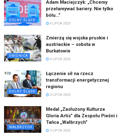
Adam Maciejczyk: „Chcemy
przełamywać bariery. Nie tylko
bólu…”
DOLNY ŚLĄSK
4 LIPCA 2025
Zmierzą się wojska pruskie i
austriackie – sobota w
Burkatowie
ŚWIDNICA
4 LIPCA 2025
Łączenie sił na rzecz
transformacji energetycznej
regionu
DOLNY ŚLĄSK
3 LIPCA 2025
Medal „Zasłużony Kulturze
Gloria Artis” dla Zespołu Pieśni i
Tańca „Wałbrzych”
WAŁBRZYCH
3 LIPCA 2025