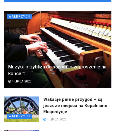
WAŁBRZYCH
Muzyka przybliża do sacrum – zaproszenie na
koncert
4 LIPCA 2025
Wakacje pełne przygód – są
jeszcze miejsca na Kopalniane
Ekspedycje
WAŁBRZYCH
4 LIPCA 2025