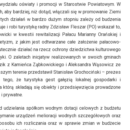
 wydziału oświaty i promocji w Starostwie Powiatowym. W
 aby bardziej, niż dotąd, włączali się w promowanie Ziemi
 tych działań w bardzo dużym stopniu zależy od budzenia
uje i robi turystykę radny Zdzisław Fleszar (PO) wskazał to,
cki w kwestii rewitalizacji Pałacu Marianny Orańskiej i
ietyzm, z jakim jest odtwarzane całe założenie pałacowo-
ecznie działać na rzecz ochrony dziedzictwa kulturowego
yki. O zaletach inicjatyw realizowanych w swoich gminach
odzik z Kamieńca Ząbkowickiego i Aleksandra Wąsowicz ze
naszym terenie przedstawił Stanisław Grochociński – prezes
ego, że turystyka gest gałęzią lokalnej gospodarki i
 którą składają się obiekty i przedsięwzięcia prowadzone
i prywatne.
ad udzielania spółkom wodnym dotacji celowych z budżetu
zymanie urządzeń melioracji wodnych szczegółowych oraz
sposobu ich rozliczania oraz w sprawie zmian w budżecie