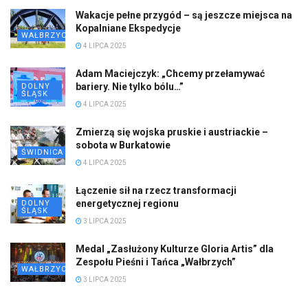
Wakacje pełne przygód – są jeszcze miejsca na
Kopalniane Ekspedycje
WAŁBRZYCH
4 LIPCA 2025
Adam Maciejczyk: „Chcemy przełamywać
bariery. Nie tylko bólu…”
DOLNY
ŚLĄSK
4 LIPCA 2025
Zmierzą się wojska pruskie i austriackie –
sobota w Burkatowie
ŚWIDNICA
4 LIPCA 2025
Łączenie sił na rzecz transformacji
energetycznej regionu
DOLNY
ŚLĄSK
3 LIPCA 2025
Medal „Zasłużony Kulturze Gloria Artis” dla
Zespołu Pieśni i Tańca „Wałbrzych”
WAŁBRZYCH
3 LIPCA 2025