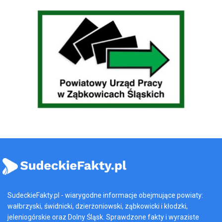
SudeckieFakty.pl - wiarygodne informacje obejmujące powiaty:
wałbrzyski, świdnicki, dzierżoniowski, ząbkowicki i kłodzki,
jeleniogórskie oraz Dolny Śląsk. Sprawdzone fakty i wyraziste