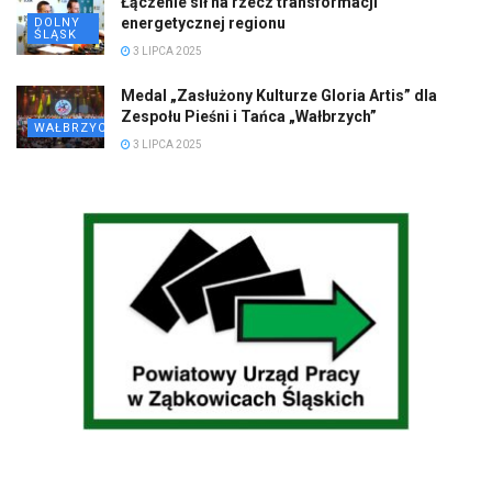
Łączenie sił na rzecz transformacji
energetycznej regionu
DOLNY
ŚLĄSK
3 LIPCA 2025
Medal „Zasłużony Kulturze Gloria Artis” dla
Zespołu Pieśni i Tańca „Wałbrzych”
WAŁBRZYCH
3 LIPCA 2025