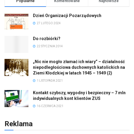
Popularne
Komentowane
Najnowsze
Dzień Organizacji Pozarządowych
27 LUTEGO 2024
Do rozbiórki?
22 STYCZNIA 2014
„Nic nie mogło złamać ich wiary” – działalność
niepodległościowa duchownych katolickich na
Ziemi Kłodzkiej w latach 1945 – 1949 (2)
1 LISTOPADA 2021
Kontakt szybszy, wygodny i bezpieczny – 7 mln
indywidualnych kont klientów ZUS
16 CZERWCA 2021
Reklama