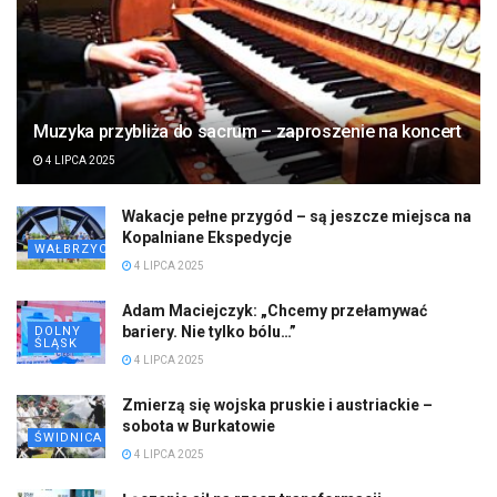
Muzyka przybliża do sacrum – zaproszenie na koncert
4 LIPCA 2025
Wakacje pełne przygód – są jeszcze miejsca na
Kopalniane Ekspedycje
WAŁBRZYCH
4 LIPCA 2025
Adam Maciejczyk: „Chcemy przełamywać
bariery. Nie tylko bólu…”
DOLNY
ŚLĄSK
4 LIPCA 2025
Zmierzą się wojska pruskie i austriackie –
sobota w Burkatowie
ŚWIDNICA
4 LIPCA 2025