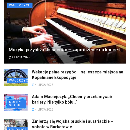
WAŁBRZYCH
Muzyka przybliża do sacrum – zaproszenie na koncert
4 LIPCA 2025
Wakacje pełne przygód – są jeszcze miejsca na
Kopalniane Ekspedycje
WAŁBRZYCH
4 LIPCA 2025
Adam Maciejczyk: „Chcemy przełamywać
bariery. Nie tylko bólu…”
DOLNY
ŚLĄSK
4 LIPCA 2025
Zmierzą się wojska pruskie i austriackie –
sobota w Burkatowie
ŚWIDNICA