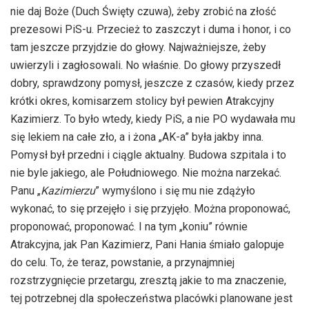
nie daj Boże (Duch Święty czuwa), żeby zrobić na złość
prezesowi PiS-u. Przecież to zaszczyt i duma i honor, i co
tam jeszcze przyjdzie do głowy. Najważniejsze, żeby
uwierzyli i zagłosowali. No właśnie. Do głowy przyszedł
dobry, sprawdzony pomysł, jeszcze z czasów, kiedy przez
krótki okres, komisarzem stolicy był pewien Atrakcyjny
Kazimierz. To było wtedy, kiedy PiS, a nie PO wydawała mu
się lekiem na całe zło, a i żona „AK-a” była jakby inna.
Pomysł był przedni i ciągle aktualny. Budowa szpitala i to
nie byle jakiego, ale Południowego. Nie można narzekać.
Panu „
Kazimierzu
” wymyślono i się mu nie zdążyło
wykonać, to się przejęło i się przyjęło. Można proponować,
proponować, proponować. I na tym „koniu” równie
Atrakcyjna, jak Pan Kazimierz, Pani Hania śmiało galopuje
do celu. To, że teraz, powstanie, a przynajmniej
rozstrzygnięcie przetargu, zresztą jakie to ma znaczenie,
tej potrzebnej dla społeczeństwa placówki planowane jest