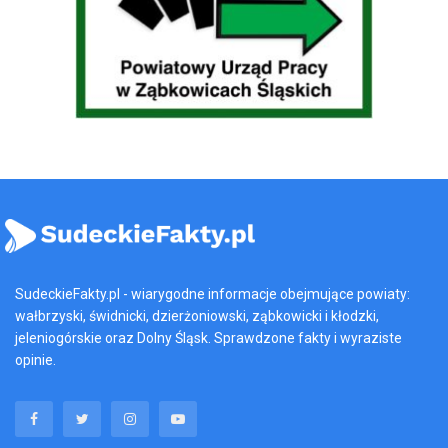
SudeckieFakty.pl - wiarygodne informacje obejmujące powiaty:
wałbrzyski, świdnicki, dzierżoniowski, ząbkowicki i kłodzki,
jeleniogórskie oraz Dolny Śląsk. Sprawdzone fakty i wyraziste
opinie.