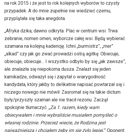
na rok 2015 i że jest to rok kolejnych wyborów to czysty
przypadek. A do mnie zupełnie nie wiedzieć czemu,
przyplątała się taka anegdota.
„Afryka dzika, dawno odkryta. Plac w centrum wsi. Trwa
zebranie, nomen omen, wyborcze całej wsi. Będą wybierać
szamana na kolejną kadencję. Ichni „burmistrz”, „mer”
„alkad” czy jak go zwać prowadzi ostrą agitkę. Obiecuje,
obiecuje, obiecuje… I wszystko odbyło by się „jak zawsze”,
ale znalazła się niepokorna dusza. Znalazł się jeden
kamikadze, odważył się i zapytał o wiarygodność
kandydata, który jakby to delikatnie napisać powtarzał się i
niczego nowego nie mówił. Zasromał się na takie dictum
były/przyszły szaman ale nie tracił rezonu. Zaczął
spokojnie tłumaczyć. „
Za 1. razem, kiedy wam
obiecywałem i mnie wybraliście musiałem pomyśleć o
własnej rodzinie. Przecież wiecie, że Rodzina jest
najważniejsza i chciałem żeby im się żyło lepiej.
” Oponent