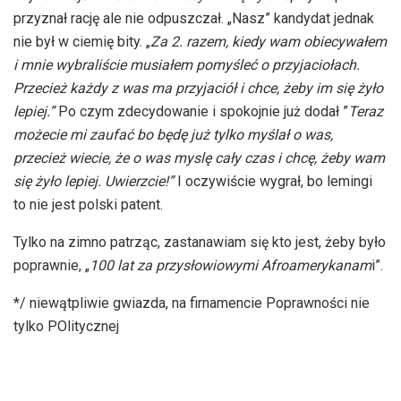
przyznał rację ale nie odpuszczał. „Nasz” kandydat jednak
nie był w ciemię bity. „
Za 2. razem, kiedy wam obiecywałem
i mnie wybraliście musiałem pomyśleć o przyjaciołach.
Przecież każdy z was ma przyjaciół i chce, żeby im się żyło
lepiej.”
Po czym zdecydowanie i spokojnie już dodał ”
Teraz
możecie mi zaufać bo będę już tylko myślał o was,
przecież wiecie, że o was myslę cały czas i chcę, żeby wam
się żyło lepiej. Uwierzcie!”
I oczywiście wygrał, bo lemingi
to nie jest polski patent.
Tylko na zimno patrząc, zastanawiam się kto jest, żeby było
poprawnie, „
100 lat za przysłowiowymi Afroamerykanam
i”.
*/ niewątpliwie gwiazda, na firnamencie Poprawności nie
tylko POlitycznej