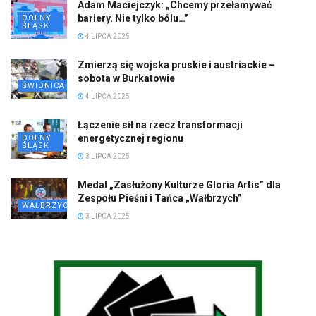
Adam Maciejczyk: „Chcemy przełamywać
bariery. Nie tylko bólu…”
DOLNY
ŚLĄSK
4 LIPCA 2025
Zmierzą się wojska pruskie i austriackie –
sobota w Burkatowie
ŚWIDNICA
4 LIPCA 2025
Łączenie sił na rzecz transformacji
energetycznej regionu
DOLNY
ŚLĄSK
3 LIPCA 2025
Medal „Zasłużony Kulturze Gloria Artis” dla
Zespołu Pieśni i Tańca „Wałbrzych”
WAŁBRZYCH
3 LIPCA 2025