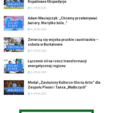
Kopalniane Ekspedycje
WAŁBRZYCH
4 LIPCA 2025
Adam Maciejczyk: „Chcemy przełamywać
bariery. Nie tylko bólu…”
DOLNY
ŚLĄSK
4 LIPCA 2025
Zmierzą się wojska pruskie i austriackie –
sobota w Burkatowie
ŚWIDNICA
4 LIPCA 2025
Łączenie sił na rzecz transformacji
energetycznej regionu
DOLNY
ŚLĄSK
3 LIPCA 2025
Medal „Zasłużony Kulturze Gloria Artis” dla
Zespołu Pieśni i Tańca „Wałbrzych”
WAŁBRZYCH
3 LIPCA 2025