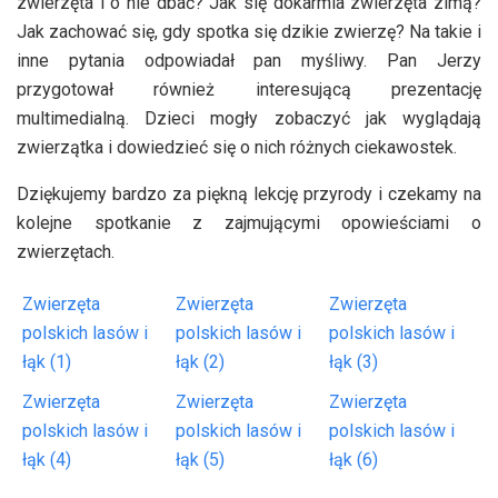
zwierzęta i o nie dbać? Jak się dokarmia zwierzęta zimą?
Jak zachować się, gdy spotka się dzikie zwierzę? Na takie i
inne pytania odpowiadał pan myśliwy. Pan Jerzy
przygotował również interesującą prezentację
multimedialną. Dzieci mogły zobaczyć jak wyglądają
zwierzątka i dowiedzieć się o nich różnych ciekawostek.
Dziękujemy bardzo za piękną lekcję przyrody i czekamy na
kolejne spotkanie z zajmującymi opowieściami o
zwierzętach.
Zwierzęta
Zwierzęta
Zwierzęta
polskich lasów i
polskich lasów i
polskich lasów i
łąk (1)
łąk (2)
łąk (3)
Zwierzęta
Zwierzęta
Zwierzęta
polskich lasów i
polskich lasów i
polskich lasów i
łąk (4)
łąk (5)
łąk (6)