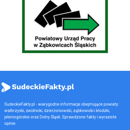
SudeckieFakty.pl - wiarygodne informacje obejmujące powiaty:
wałbrzyski, świdnicki, dzierżoniowski, ząbkowicki i kłodzki,
jeleniogórskie oraz Dolny Śląsk. Sprawdzone fakty i wyraziste
opinie.