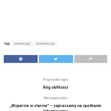
informacyjne
Komentowane
1
Pingback:
Będzie miejsce przyjaznej opieki nad seniorami – ma
też być system chroniący przed nadmiernymi opadami w
gminie Kamieniec Ząbkowicki - Sudeckie Fakty
Dodaj komentarz
Twój adres e-mail nie zostanie opublikowany.
Wymagane pola są
*
oznaczone
*
Komentarz