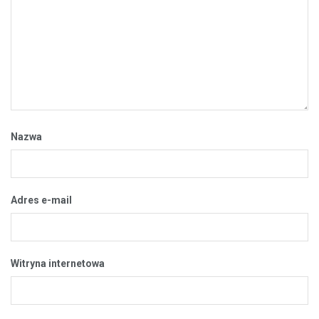
Zobacz jeszcze
Popularne
Komentowane
Najnowsze
Dzień Organizacji Pozarządowych
27 LUTEGO 2024
Do rozbiórki?
22 STYCZNIA 2014
„Godzina W” – spektakl online
1 SIERPNIA 2020
Nowa i krótsza trasa – 18. Piesza Pielgrzymka
Diecezji Świdnickiej jest już w drodze na Jasną