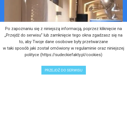
Muzyka przybliża do sacrum – zaproszenie na
koncert
4 LIPCA 2025
Wakacje pełne przygód – są jeszcze miejsca na
Po zapoznaniu się z niniejszą informacją, poprzez kliknięcie na
Kopalniane Ekspedycje
„Przejdź do serwisu” lub zamknięcie tego okna zgadzasz się na
4 LIPCA 2025
to, aby Twoje dane osobowe były przetwarzane
w taki sposób jaki został omówiony w regulaminie oraz niniejszej
Adam Maciejczyk: „Chcemy przełamywać
polityce (https://sudeckiefakty.pl/cookies)
bariery. Nie tylko bólu…”
4 LIPCA 2025
PRZEJDŹ DO SERWISU