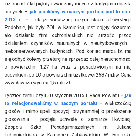
już ponad 7 lat piękny i związany mocno z tradycjami miasta
budynek –
jak pisaliśmy w naszym portalu pod koniec
2013 r.
– ulega widocznej gołym okiem dewastacji.
Podobnie, jak były ZOL w Kamieńcu, jest objęty dozorem,
ale działanie firm ochroniarskich nie strzeże przed
działaniem czynników naturalnych w nieużytkowanych i
niekonserwowanych budynkach. Pod koniec marca br. ma
się odbyć kolejny przetarg na sprzedaż całej nieruchomości
o powierzchni 1,27 ha wraz z posadowionym na niej
budynkiem po LO o powierzchni użytkowej 2587 m.kw. Cena
wywoławcza wynosi 1,5 mln zł.
Tydzień temu, czyli 30 stycznia 2015 r. Rada Powiatu –
jak
to relacjonowaliśmy w naszym portalu
– większością
głosów i mimo apeli opozycji przynajmniej o przełożenie
głosowania – podjęła uchwałę o zamiarze likwidacji
Zespołu Szkół Ponadgimnazjalnych im. Juliana
Lubienieckiego w Kamieńcu Ząbkowickim. W tym roku