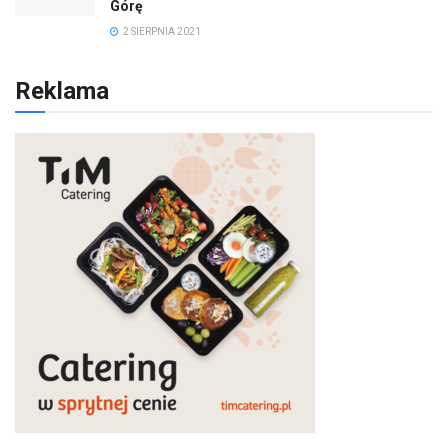
Ostatnie aktualności
WAŁBRZYCH
Muzyka przybliża do sacrum – zaproszenie na koncert
4 LIPCA 2025
Wakacje pełne przygód – są jeszcze miejsca na
Kopalniane Ekspedycje
WAŁBRZYCH
4 LIPCA 2025
Adam Maciejczyk: „Chcemy przełamywać
bariery. Nie tylko bólu…”
DOLNY
ŚLĄSK