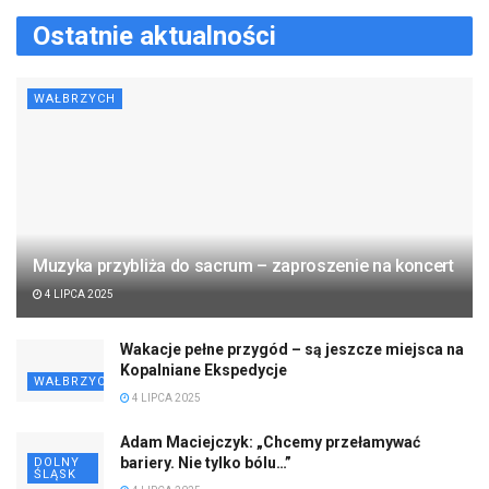
4 LIPCA 2025
Zmierzą się wojska pruskie i austriackie –
sobota w Burkatowie
ŚWIDNICA
4 LIPCA 2025
Łączenie sił na rzecz transformacji
energetycznej regionu
DOLNY
ŚLĄSK
3 LIPCA 2025
Medal „Zasłużony Kulturze Gloria Artis” dla
Zespołu Pieśni i Tańca „Wałbrzych”
WAŁBRZYCH
3 LIPCA 2025