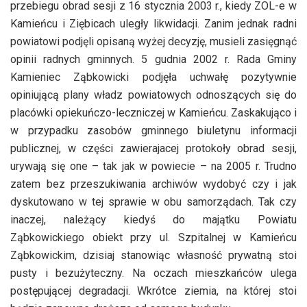
przebiegu obrad sesji z 16 stycznia 2003 r., kiedy ZOL-e w
Kamieńcu i Ziębicach uległy likwidacji. Zanim jednak radni
powiatowi podjęli opisaną wyżej decyzję, musieli zasięgnąć
opinii radnych gminnych. 5 gudnia 2002 r. Rada Gminy
Kamieniec Ząbkowicki podjęła uchwałę pozytywnie
opiniującą plany władz powiatowych odnoszących się do
placówki opiekuńczo-leczniczej w Kamieńcu. Zaskakująco i
w przypadku zasobów gminnego biuletynu informacji
publicznej, w części zawierajacej protokoły obrad sesji,
urywają się one – tak jak w powiecie – na 2005 r. Trudno
zatem bez przeszukiwania archiwów wydobyć czy i jak
dyskutowano w tej sprawie w obu samorządach. Tak czy
inaczej, należący kiedyś do majątku Powiatu
Ząbkowickiego obiekt przy ul. Szpitalnej w Kamieńcu
Ząbkowickim, dzisiaj stanowiąc własność prywatną stoi
pusty i bezużyteczny. Na oczach mieszkańców ulega
postępującej degradacji. Wkrótce ziemia, na której stoi