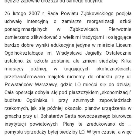
będzie zapewne droższa od samego budynku.
26 lutego 2007 r. Rada Powiatu Ząbkowickiego podjęła
uchwałę intencyjną o zamiarze reorganizacji szkół
ponadgimnazjalnych w Ząbkowicach. Pierwotnie
zamierzano zlikwidować z wielkimi tradycjami i osiągające
bardzo dobre wyniki edukacyjne jedyne w mieście Liceum
Ogólnokształcące im. Władysława Jagiełły. Ostatecznie
ustalono, że szkoła zostanie, ale zmieni siedzibę. Kilka
miesięcy później, w urągających okolicznościach,
przetransferowano majątek ruchomy do obiektu przy ul.
Powstańców Warszawy, gdzie LO mieści się do dzisiaj.
Cała operacja odbyła się pod płaszczykiem „ekonomizacji”
budżetu Ogólniaka i przy szumnych zapowiedziach
rzekomych, jak się później okazało, planów urządzenia w
gmachu przy ul. Bohaterów Getta nowoczesnego biurowca
insytytucji powiatowych. Plany te zredukowano do …
pomysłu sprzedaży byłej siedziby LO. W tym czasie, a więc