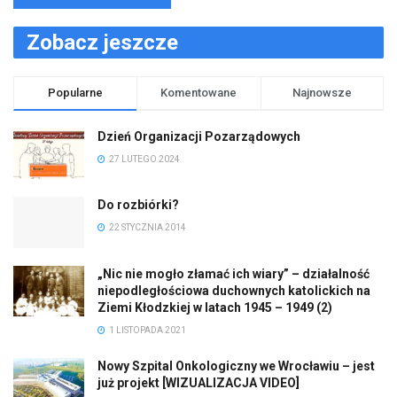
Zobacz jeszcze
Popularne
Komentowane
Najnowsze
Dzień Organizacji Pozarządowych
27 LUTEGO 2024
Do rozbiórki?
22 STYCZNIA 2014
„Nic nie mogło złamać ich wiary” – działalność
niepodległościowa duchownych katolickich na
Ziemi Kłodzkiej w latach 1945 – 1949 (2)
1 LISTOPADA 2021
Nowy Szpital Onkologiczny we Wrocławiu – jest
już projekt [WIZUALIZACJA VIDEO]