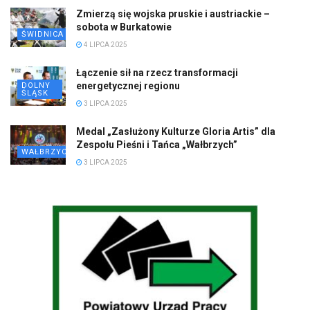
Zmierzą się wojska pruskie i austriackie –
sobota w Burkatowie
ŚWIDNICA
4 LIPCA 2025
Łączenie sił na rzecz transformacji
energetycznej regionu
DOLNY
ŚLĄSK
3 LIPCA 2025
Medal „Zasłużony Kulturze Gloria Artis” dla
Zespołu Pieśni i Tańca „Wałbrzych”
WAŁBRZYCH
3 LIPCA 2025