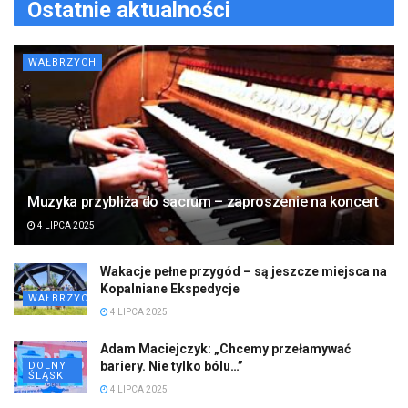
Ostatnie aktualności
WAŁBRZYCH
Muzyka przybliża do sacrum – zaproszenie na koncert
4 LIPCA 2025
Wakacje pełne przygód – są jeszcze miejsca na
Kopalniane Ekspedycje
WAŁBRZYCH
4 LIPCA 2025
Adam Maciejczyk: „Chcemy przełamywać
bariery. Nie tylko bólu…”
DOLNY
ŚLĄSK
4 LIPCA 2025