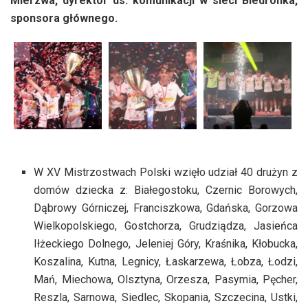
Mierzwa, dyrektor ds. komunikacji w sieci Biedronka,
sponsora głównego.
W XV Mistrzostwach Polski wzięło udział 40 drużyn z
domów dziecka z: Białegostoku, Czernic Borowych,
Dąbrowy Górniczej, Franciszkowa, Gdańska, Gorzowa
Wielkopolskiego, Gostchorza, Grudziądza, Jasieńca
Iłżeckiego Dolnego, Jeleniej Góry, Kraśnika, Kłobucka,
Koszalina, Kutna, Legnicy, Łaskarzewa, Łobza, Łodzi,
Mań, Miechowa, Olsztyna, Orzesza, Pasymia, Pęcher,
Reszla, Sarnowa, Siedlec, Skopania, Szczecina, Ustki,