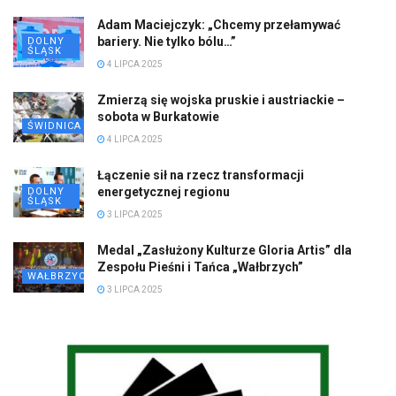
Adam Maciejczyk: „Chcemy przełamywać
bariery. Nie tylko bólu…”
DOLNY
ŚLĄSK
4 LIPCA 2025
Zmierzą się wojska pruskie i austriackie –
sobota w Burkatowie
ŚWIDNICA
4 LIPCA 2025
Łączenie sił na rzecz transformacji
energetycznej regionu
DOLNY
ŚLĄSK
3 LIPCA 2025
Medal „Zasłużony Kulturze Gloria Artis” dla
Zespołu Pieśni i Tańca „Wałbrzych”
WAŁBRZYCH
3 LIPCA 2025