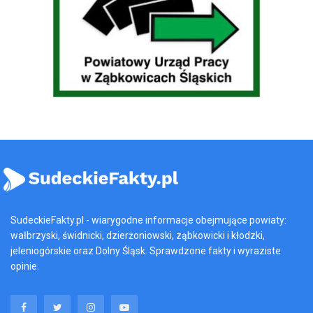
SudeckieFakty.pl - wiarygodne informacje obejmujące powiaty:
wałbrzyski, świdnicki, dzierżoniowski, ząbkowicki i kłodzki,
jeleniogórskie oraz Dolny Śląsk. Sprawdzone fakty i wyraziste
opinie.