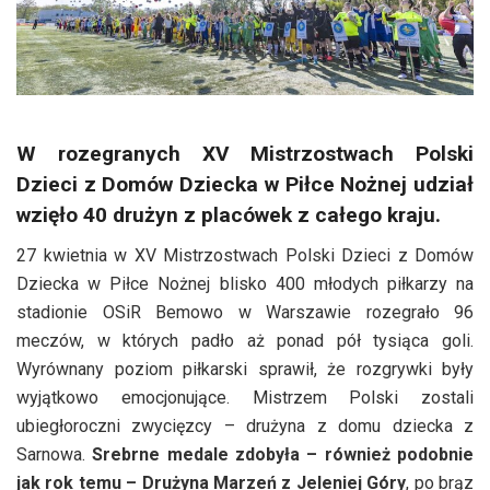
W rozegranych XV Mistrzostwach Polski
Dzieci z Domów Dziecka w Piłce Nożnej udział
wzięło 40 drużyn z placówek z całego kraju.
27 kwietnia w XV Mistrzostwach Polski Dzieci z Domów
Dziecka w Piłce Nożnej blisko 400 młodych piłkarzy na
stadionie OSiR Bemowo w Warszawie rozegrało 96
meczów, w których padło aż ponad pół tysiąca goli.
Wyrównany poziom piłkarski sprawił, że rozgrywki były
wyjątkowo emocjonujące. Mistrzem Polski zostali
ubiegłoroczni zwycięzcy – drużyna z domu dziecka z
Sarnowa.
Srebrne medale zdobyła – również podobnie
jak rok temu – Drużyna Marzeń z Jeleniej Góry
, po brąz