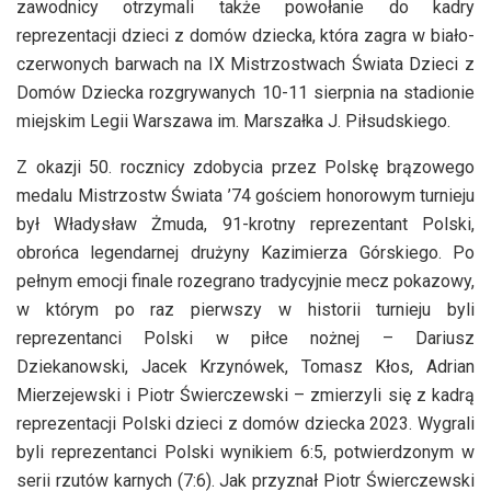
zawodnicy otrzymali także powołanie do kadry
reprezentacji dzieci z domów dziecka, która zagra w biało-
czerwonych barwach na IX Mistrzostwach Świata Dzieci z
Domów Dziecka rozgrywanych 10-11 sierpnia na stadionie
miejskim Legii Warszawa im. Marszałka J. Piłsudskiego.
Z okazji 50. rocznicy zdobycia przez Polskę brązowego
medalu Mistrzostw Świata ’74 gościem honorowym turnieju
był Władysław Żmuda, 91-krotny reprezentant Polski,
obrońca legendarnej drużyny Kazimierza Górskiego. Po
pełnym emocji finale rozegrano tradycyjnie mecz pokazowy,
w którym po raz pierwszy w historii turnieju byli
reprezentanci Polski w piłce nożnej – Dariusz
Dziekanowski, Jacek Krzynówek, Tomasz Kłos, Adrian
Mierzejewski i Piotr Świerczewski – zmierzyli się z kadrą
reprezentacji Polski dzieci z domów dziecka 2023. Wygrali
byli reprezentanci Polski wynikiem 6:5, potwierdzonym w
serii rzutów karnych (7:6). Jak przyznał Piotr Świerczewski