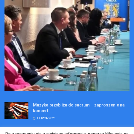
Muzyka przybliża do sacrum – zaproszenie na
koncert
4 LIPCA 2025
Wakacje pełne przygód – są jeszcze miejsca na
Po zapoznaniu się z niniejszą informacją, poprzez kliknięcie na