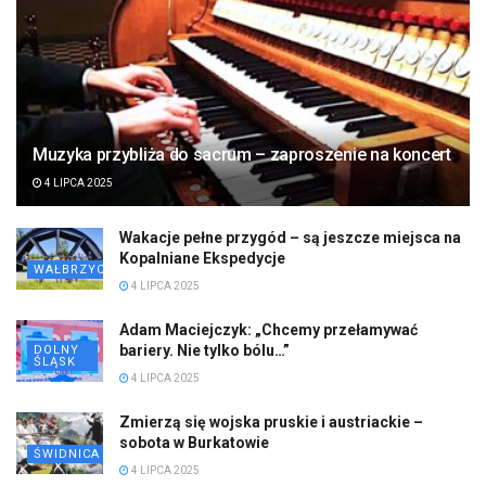
Muzyka przybliża do sacrum – zaproszenie na koncert
4 LIPCA 2025
Wakacje pełne przygód – są jeszcze miejsca na
Kopalniane Ekspedycje
WAŁBRZYCH
4 LIPCA 2025
Adam Maciejczyk: „Chcemy przełamywać
bariery. Nie tylko bólu…”
DOLNY
ŚLĄSK
4 LIPCA 2025
Zmierzą się wojska pruskie i austriackie –
sobota w Burkatowie
ŚWIDNICA
4 LIPCA 2025