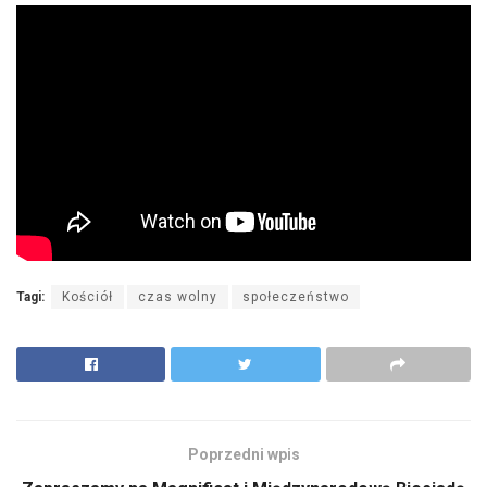
Tagi:
Kościół
czas wolny
społeczeństwo
Poprzedni wpis