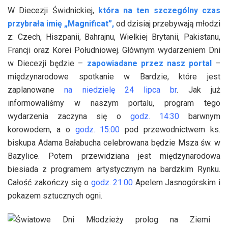
W Diecezji Świdnickiej,
która na ten szczególny czas
przybrała imię „Magnificat”,
od dzisiaj przebywają młodzi
z: Czech, Hiszpanii, Bahrajnu, Wielkiej Brytanii, Pakistanu,
Francji oraz Korei Południowej. Głównym wydarzeniem Dni
w Diecezji będzie –
zapowiadane przez nasz portal
–
międzynarodowe spotkanie w Bardzie, które jest
zaplanowane
na niedzielę 24 lipca br
. Jak już
informowaliśmy w naszym portalu, program tego
wydarzenia zaczyna się o
godz. 14:30
barwnym
korowodem, a o
godz. 15:00
pod przewodnictwem ks.
biskupa Adama Bałabucha celebrowana będzie Msza św. w
Bazylice. Potem przewidziana jest międzynarodowa
biesiada z programem artystycznym na bardzkim Rynku.
Całość zakończy się o
godz. 21:00
Apelem Jasnogórskim i
pokazem sztucznych ogni.