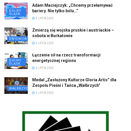
Adam Maciejczyk: „Chcemy przełamywać
bariery. Nie tylko bólu…”
DOLNY
ŚLĄSK
4 LIPCA 2025
Zmierzą się wojska pruskie i austriackie –
sobota w Burkatowie
ŚWIDNICA
4 LIPCA 2025
Łączenie sił na rzecz transformacji
energetycznej regionu
DOLNY
ŚLĄSK
3 LIPCA 2025
Medal „Zasłużony Kulturze Gloria Artis” dla
Zespołu Pieśni i Tańca „Wałbrzych”
WAŁBRZYCH
3 LIPCA 2025