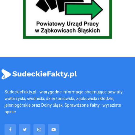
SudeckieFakty.pl - wiarygodne informacje obejmujące powiaty:
wałbrzyski, świdnicki, dzierżoniowski, ząbkowicki i kłodzki,
jeleniogórskie oraz Dolny Śląsk. Sprawdzone fakty i wyraziste
opinie.