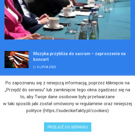
Muzyka przybliża do sacrum – zaproszenie na
koncert
4 LIPCA 2025
Wakacje pełne przygód – są jeszcze miejsca na
Po zapoznaniu się z niniejszą informacją, poprzez kliknięcie na
Kopalniane Ekspedycje
„Przejdź do serwisu” lub zamknięcie tego okna zgadzasz się na
4 LIPCA 2025
to, aby Twoje dane osobowe były przetwarzane
w taki sposób jaki został omówiony w regulaminie oraz niniejszej
Adam Maciejczyk: „Chcemy przełamywać
polityce (https://sudeckiefakty.pl/cookies)
bariery. Nie tylko bólu…”
4 LIPCA 2025
PRZEJDŹ DO SERWISU