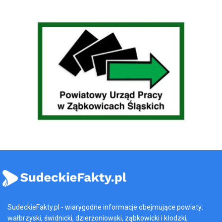
SudeckieFakty.pl - wiarygodne informacje obejmujące powiaty:
wałbrzyski, świdnicki, dzierżoniowski, ząbkowicki i kłodzki,