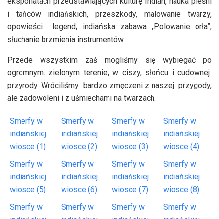
eksponatach przedstawiających kulturę Indian, nauka pieśni
i tańców indiańskich, przeszkody, malowanie twarzy,
opowieści legend, indiańska zabawa „Polowanie orła”,
słuchanie brzmienia instrumentów.
Przede wszystkim zaś mogliśmy się wybiegać po
ogromnym, zielonym terenie, w ciszy, słońcu i cudownej
przyrody. Wróciliśmy bardzo zmęczeni z naszej przygody,
ale zadowoleni i z uśmiechami na twarzach.
Smerfy w
Smerfy w
Smerfy w
Smerfy w
indiańskiej
indiańskiej
indiańskiej
indiańskiej
wiosce (1)
wiosce (2)
wiosce (3)
wiosce (4)
Smerfy w
Smerfy w
Smerfy w
Smerfy w
indiańskiej
indiańskiej
indiańskiej
indiańskiej
wiosce (5)
wiosce (6)
wiosce (7)
wiosce (8)
Smerfy w
Smerfy w
Smerfy w
Smerfy w