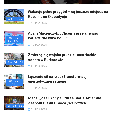
Wakacje pełne przygód – są jeszcze miejsca na
Kopalniane Ekspedycje
WAŁBRZYCH
4 LIPCA 2025
Adam Maciejczyk: „Chcemy przełamywać
bariery. Nie tylko bólu…”
DOLNY
ŚLĄSK
4 LIPCA 2025
Zmierzą się wojska pruskie i austriackie –
sobota w Burkatowie
ŚWIDNICA
4 LIPCA 2025
Łączenie sił na rzecz transformacji
energetycznej regionu
DOLNY
ŚLĄSK
3 LIPCA 2025
Medal „Zasłużony Kulturze Gloria Artis” dla
Zespołu Pieśni i Tańca „Wałbrzych”
WAŁBRZYCH
3 LIPCA 2025