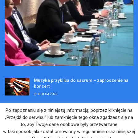
Muzyka przybliża do sacrum – zaproszenie na
koncert
4 LIPCA 2025
Wakacje pełne przygód – są jeszcze miejsca na
Po zapoznaniu się z niniejszą informacją, poprzez kliknięcie na
Kopalniane Ekspedycje
„Przejdź do serwisu” lub zamknięcie tego okna zgadzasz się na
4 LIPCA 2025
to, aby Twoje dane osobowe były przetwarzane
w taki sposób jaki został omówiony w regulaminie oraz niniejszej
Adam Maciejczyk: „Chcemy przełamywać