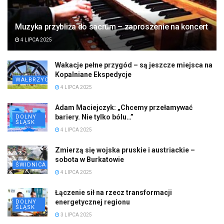
Muzyka przybliża do sacrum – zaproszenie na koncert
4 LIPCA 2025
Wakacje pełne przygód – są jeszcze miejsca na
Kopalniane Ekspedycje
WAŁBRZYCH
4 LIPCA 2025
Adam Maciejczyk: „Chcemy przełamywać
bariery. Nie tylko bólu…”
DOLNY
ŚLĄSK
4 LIPCA 2025
Zmierzą się wojska pruskie i austriackie –
sobota w Burkatowie
ŚWIDNICA
4 LIPCA 2025
Łączenie sił na rzecz transformacji
energetycznej regionu
DOLNY
ŚLĄSK
3 LIPCA 2025