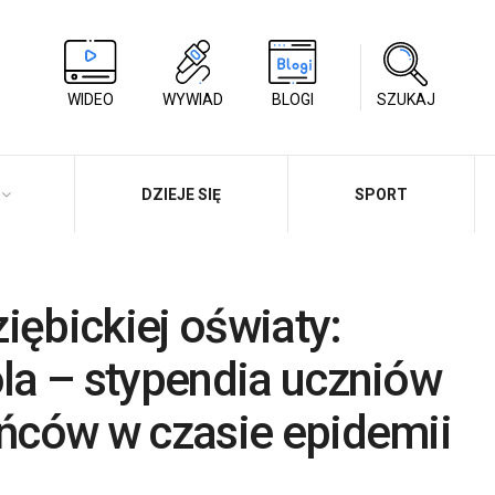
WIDEO
WYWIAD
BLOGI
SZUKAJ
DZIEJE SIĘ
SPORT
iębickiej oświaty:
a – stypendia uczniów
ńców w czasie epidemii