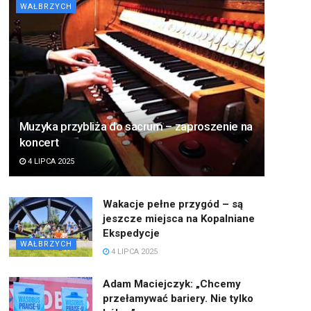
WAŁBRZYCH
Muzyka przybliża do sacrum – zaproszenie na
koncert
4 LIPCA 2025
Wakacje pełne przygód – są
jeszcze miejsca na Kopalniane
Ekspedycje
WAŁBRZYCH
4 LIPCA 2025
Adam Maciejczyk: „Chcemy
przełamywać bariery. Nie tylko