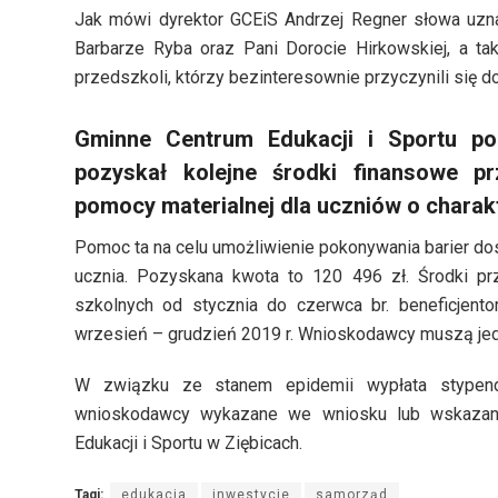
Jak mówi dyrektor GCEiS Andrzej Regner słowa uzna
Barbarze Ryba oraz Pani Dorocie Hirkowskiej, a t
przedszkoli, którzy bezinteresownie przyczynili się 
Gminne Centrum Edukacji i Sportu po
pozyskał kolejne środki finansowe p
pomocy materialnej dla uczniów o charak
Pomoc ta na celu umożliwienie pokonywania barier dost
ucznia. Pozyskana kwota to 120 496 zł. Środki pr
szkolnych od stycznia do czerwca br. beneficjent
wrzesień – grudzień 2019 r. Wnioskodawcy muszą je
W związku ze stanem epidemii wypłata stypen
wnioskodawcy wykazane we wniosku lub wskaza
Edukacji i Sportu w Ziębicach.
Tagi:
edukacja
inwestycje
samorząd