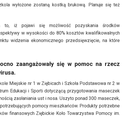
zkola wyłożone zostaną kostką brukową. Planuje się też
 to, iż pojawi się możliwość pozyskania środków
erspektywy w wysokości do 80% kosztów kwalifikowalnych
unktu widzenia ekonomicznego przedsięwzięcie, na które
mocno zaangażowały się w pomoc na rzecz
irusa.
ole Miejskie nr 1 w Ziębicach i Szkoła Podstawowa nr 2 w
trum Edukacji i Sporti dotyczącą przygotowania maseczek
ością zasłaniania ust i nosa. Uszyto ponad 300 maseczek,
j potrzebujących pomocy mieszkańców. Produkty potrzebne
ków finansowych Ziębickie Koło Towarzystwa Pomocy im.