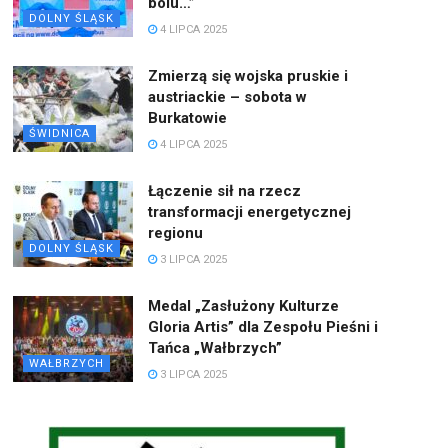
bólu…”
DOLNY ŚLĄSK
4 LIPCA 2025
Zmierzą się wojska pruskie i
austriackie – sobota w
Burkatowie
ŚWIDNICA
4 LIPCA 2025
Łączenie sił na rzecz
transformacji energetycznej
regionu
DOLNY ŚLĄSK
3 LIPCA 2025
Medal „Zasłużony Kulturze
Gloria Artis” dla Zespołu Pieśni i
Tańca „Wałbrzych”
WAŁBRZYCH
3 LIPCA 2025