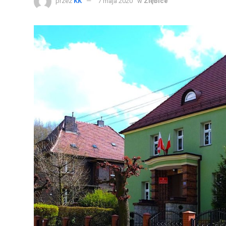
przez
KK
7 maja 2020
w
Ziębice