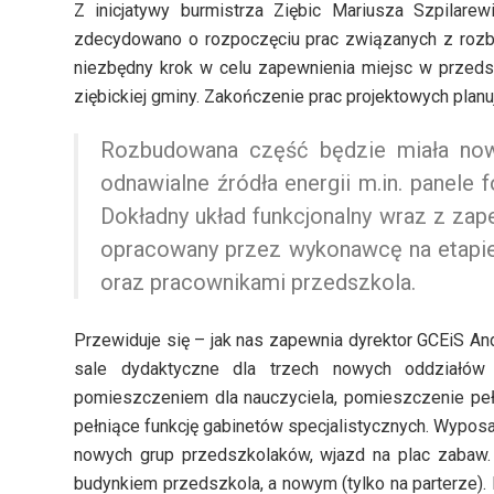
Z inicjatywy burmistrza Ziębic Mariusza Szpilarew
zdecydowano o rozpoczęciu prac związanych z rozbu
niezbędny krok w celu zapewnienia miejsc w przedsz
ziębickiej gminy. Zakończenie prac projektowych planuj
Rozbudowana część będzie miała now
odnawialne źródła energii m.in. panele 
Dokładny układ funkcjonalny wraz z za
opracowany przez wykonawcę na etapie 
oraz pracownikami przedszkola.
Przewiduje się – jak nas zapewnia dyrektor GCEiS A
sale dydaktyczne dla trzech nowych oddziałów
pomieszczeniem dla nauczyciela, pomieszczenie peł
pełniące funkcję gabinetów specjalistycznych. Wyposa
nowych grup przedszkolaków, wjazd na plac zabaw
budynkiem przedszkola, a nowym (tylko na parterze)