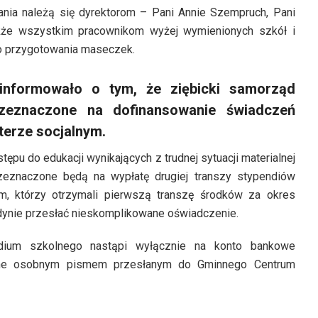
nia należą się dyrektorom – Pani Annie Szempruch, Pani
akże wszystkim pracownikom wyżej wymienionych szkół i
do przygotowania maseczek.
informowało o tym, że ziębicki samorząd
rzeznaczone na dofinansowanie świadczeń
terze socjalnym.
ępu do edukacji wynikających z trudnej sytuacji materialnej
zeznaczone będą na wypłatę drugiej transzy stypendiów
om, którzy otrzymali pierwszą transzę środków za okres
dynie przesłać nieskomplikowane oświadczenie.
dium szkolnego nastąpi wyłącznie na konto bankowe
ne osobnym pismem przesłanym do Gminnego Centrum