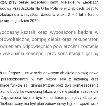
icza, przy pełnej akceptacji Rady Miejskiej w Ziębicach
dową Przedszkola Na Orlej Polanie w Ziębicach. Jest to
kolach dla wszystkich dzieci w wieku 3 – 6 lat z terenu
e się na grudzień 2020 r.
oczesny kształt oraz wyposażona będzie w
fotowoltaiczne, pompę ciepła oraz rekuperator.
pewnieniem odpowiednich powierzchni zostanie
wykonania koncepcji przy konsultacji z gminą
ndrzej Regner – że w rozbudowanym obiekcie pojawią nowe
 przedszkolnych, w tym każda sala z łazienką oraz
niące funkcję sali gimnastycznej oraz dwa pomieszczenia
żenie budynku wzmocnią także: winda w jadalni, szatnia dla
. Zapewniona też ma być komunikacja pomiędzy obecnym
. Rozbudowany ma być plac zabaw, nowy będzie wjazd wraz