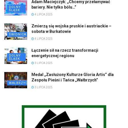
Adam Maciejczyk: „Chcemy przełamywać
bariery. Nie tylko bólu…”
DOLNY
ŚLĄSK
4 LIPCA 2025
Zmierzą się wojska pruskie i austriackie –
sobota w Burkatowie
ŚWIDNICA
4 LIPCA 2025
Łączenie sił na rzecz transformacji
energetycznej regionu
DOLNY
ŚLĄSK
3 LIPCA 2025
Medal „Zasłużony Kulturze Gloria Artis” dla
Zespołu Pieśni i Tańca „Wałbrzych”
WAŁBRZYCH
3 LIPCA 2025