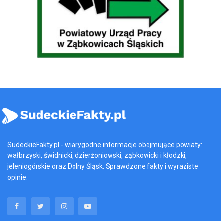
SudeckieFakty.pl - wiarygodne informacje obejmujące powiaty:
wałbrzyski, świdnicki, dzierżoniowski, ząbkowicki i kłodzki,
jeleniogórskie oraz Dolny Śląsk. Sprawdzone fakty i wyraziste
opinie.