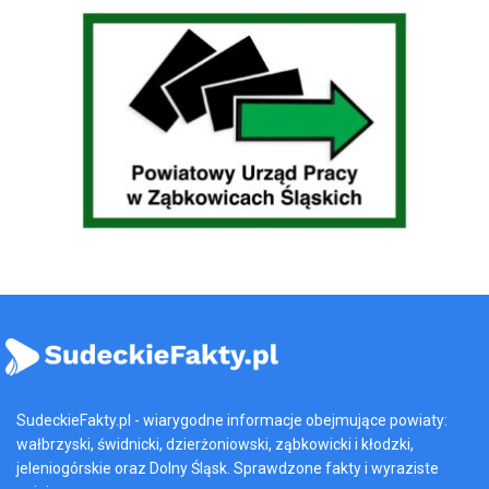
SudeckieFakty.pl - wiarygodne informacje obejmujące powiaty:
wałbrzyski, świdnicki, dzierżoniowski, ząbkowicki i kłodzki,
jeleniogórskie oraz Dolny Śląsk. Sprawdzone fakty i wyraziste