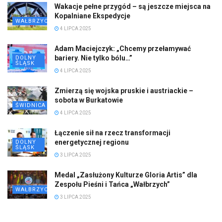
Wakacje pełne przygód – są jeszcze miejsca na
Kopalniane Ekspedycje
WAŁBRZYCH
4 LIPCA 2025
Adam Maciejczyk: „Chcemy przełamywać
bariery. Nie tylko bólu…”
DOLNY
ŚLĄSK
4 LIPCA 2025
Zmierzą się wojska pruskie i austriackie –
sobota w Burkatowie
ŚWIDNICA
4 LIPCA 2025
Łączenie sił na rzecz transformacji
energetycznej regionu
DOLNY
ŚLĄSK
3 LIPCA 2025
Medal „Zasłużony Kulturze Gloria Artis” dla
Zespołu Pieśni i Tańca „Wałbrzych”
WAŁBRZYCH
3 LIPCA 2025