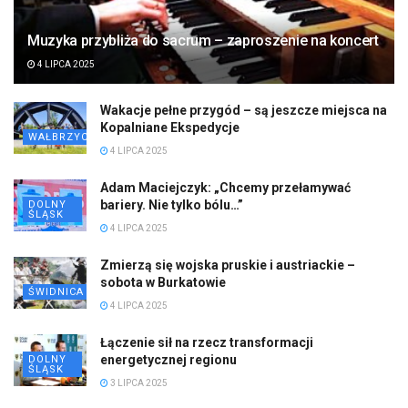
Muzyka przybliża do sacrum – zaproszenie na koncert
4 LIPCA 2025
Wakacje pełne przygód – są jeszcze miejsca na
Kopalniane Ekspedycje
WAŁBRZYCH
4 LIPCA 2025
Adam Maciejczyk: „Chcemy przełamywać
bariery. Nie tylko bólu…”
DOLNY
ŚLĄSK
4 LIPCA 2025
Zmierzą się wojska pruskie i austriackie –
sobota w Burkatowie
ŚWIDNICA
4 LIPCA 2025
Łączenie sił na rzecz transformacji
energetycznej regionu
DOLNY
ŚLĄSK
3 LIPCA 2025