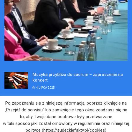
Muzyka przybliża do sacrum – zaproszenie na
koncert
4 LIPCA 2025
Wakacje pełne przygód – są jeszcze miejsca na
Po zapoznaniu się z niniejszą informacją, poprzez kliknięcie na
Kopalniane Ekspedycje
„Przejdź do serwisu” lub zamknięcie tego okna zgadzasz się na
4 LIPCA 2025
to, aby Twoje dane osobowe były przetwarzane
w taki sposób jaki został omówiony w regulaminie oraz niniejszej
Adam Maciejczyk: „Chcemy przełamywać
polityce (https://sudeckiefakty.pl/cookies)
bariery. Nie tylko bólu…”