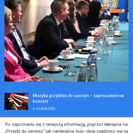
Muzyka przybliża do sacrum – zaproszenie na
koncert
4 LIPCA 2025
Wakacje pełne przygód – są jeszcze miejsca na
Po zapoznaniu się z niniejszą informacją, poprzez kliknięcie na
Kopalniane Ekspedycje
„Przejdź do serwisu” lub zamknięcie tego okna zgadzasz się na