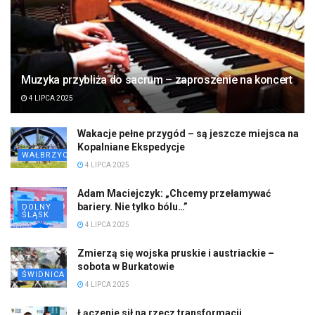
Muzyka przybliża do sacrum – zaproszenie na koncert
4 LIPCA 2025
Wakacje pełne przygód – są jeszcze miejsca na
Kopalniane Ekspedycje
WAŁBRZYCH
4 LIPCA 2025
Adam Maciejczyk: „Chcemy przełamywać
bariery. Nie tylko bólu…”
DOLNY
ŚLĄSK
4 LIPCA 2025
Zmierzą się wojska pruskie i austriackie –
sobota w Burkatowie
ŚWIDNICA
4 LIPCA 2025
Łączenie sił na rzecz transformacji