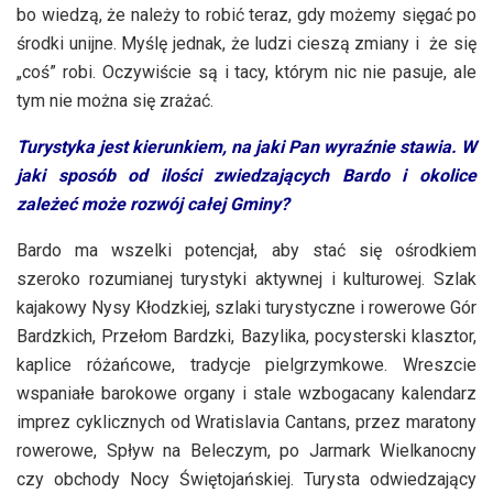
bo wiedzą, że należy to robić teraz, gdy możemy sięgać po
środki unijne. Myślę jednak, że ludzi cieszą zmiany i że się
„coś” robi. Oczywiście są i tacy, którym nic nie pasuje, ale
tym nie można się zrażać.
Turystyka jest kierunkiem, na jaki Pan wyraźnie stawia. W
jaki sposób od ilości zwiedzających Bardo i okolice
zależeć może rozwój całej Gminy?
Bardo ma wszelki potencjał, aby stać się ośrodkiem
szeroko rozumianej turystyki aktywnej i kulturowej. Szlak
kajakowy Nysy Kłodzkiej, szlaki turystyczne i rowerowe Gór
Bardzkich, Przełom Bardzki, Bazylika, pocysterski klasztor,
kaplice różańcowe, tradycje pielgrzymkowe. Wreszcie
wspaniałe barokowe organy i stale wzbogacany kalendarz
imprez cyklicznych od Wratislavia Cantans, przez maratony
rowerowe, Spływ na Beleczym, po Jarmark Wielkanocny
czy obchody Nocy Świętojańskiej. Turysta odwiedzający