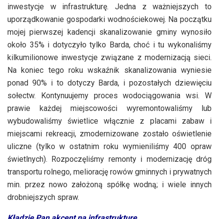
inwestycje w infrastrukturę. Jedna z ważniejszych to
uporządkowanie gospodarki wodnościekowej. Na początku
mojej pierwszej kadencji skanalizowanie gminy wynosiło
około 35% i dotyczyło tylko Barda, choć i tu wykonaliśmy
kilkumilionowe inwestycje związane z modernizacją sieci.
Na koniec tego roku wskaźnik skanalizowania wyniesie
ponad 90% i to dotyczy Barda, i pozostałych dziewięciu
sołectw. Kontynuujemy proces wodociągowania wsi. W
prawie każdej miejscowości wyremontowaliśmy lub
wybudowaliśmy świetlice włącznie z placami zabaw i
miejscami rekreacji, zmodernizowane zostało oświetlenie
uliczne (tylko w ostatnim roku wymieniliśmy 400 opraw
świetlnych). Rozpoczęliśmy remonty i modernizację dróg
transportu rolnego, meliorację rowów gminnych i prywatnych
min. przez nowo założoną spółkę wodną; i wiele innych
drobniejszych spraw.
Kładzie Pan akcent na infrastrukturę…