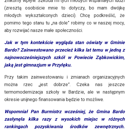
znikomy wpływ. Szkoda mi tych młodych wspaniałych ludzi
(zresztą osobiście mnie to dotyczy, bo mam dwójkę
młodych wykształconych dzieci). Chcę podkreślić, że
pomimo tego stanu tu „na dole” robimy co w naszej mocy,
aby rozwijać nasze małe społeczności.
Jak w tym kontekście wygląda stan oświaty w Gminie
Bardo? Zainwestowano przecież kilka lat temu w jedną z
najnowocześniejszych szkół w Powiecie Ząbkowickim,
jaką jest gimnazjum w Przyłęku.
Przy takim zainwestowaniu i zmianach organizacyjnych
można rzec „jest dobrze”. Czeka nas jeszcze
termomodernizacja szkoły w Bardzie, ale w następnym
okresie unijnego finansowania będzie to możliwe.
Wspomniał Pan Burmistrz wcześniej, że Gmina Bardo
zasłynęła kilka razy z wysokich miejsc w różnych
rankingach pozyskiwania środków zewnętrznych.