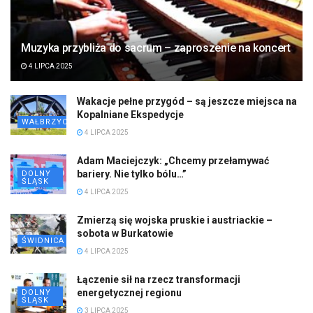
Muzyka przybliża do sacrum – zaproszenie na koncert
4 LIPCA 2025
Wakacje pełne przygód – są jeszcze miejsca na
Kopalniane Ekspedycje
WAŁBRZYCH
4 LIPCA 2025
Adam Maciejczyk: „Chcemy przełamywać
bariery. Nie tylko bólu…”
DOLNY
ŚLĄSK
4 LIPCA 2025
Zmierzą się wojska pruskie i austriackie –
sobota w Burkatowie
ŚWIDNICA
4 LIPCA 2025
Łączenie sił na rzecz transformacji
energetycznej regionu
DOLNY
ŚLĄSK
3 LIPCA 2025