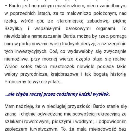
– Bardo jest normalnym miasteczkiem, nieco zaniedbanym
w poprzednich latach, za to malowniczo położonym, nad
rzeką, wśród gór, ze staromiejską zabudową, piękną
Bazyliką i wspaniałymi barokowymi organami. To
niewidzialne namaszczenie Barda, można by rzec, pomaga
nam w podejmowaniu wielu trudnych decyzji, a szczególnie
tych inwestycyjnych. Coś, co wydawałoby się zwyczajnie
niemożliwe, przy mocnej wierze często staje się realne.
Wśród setek takich miasteczek niewiele posiada takie
walory przyrodnicze, krajobrazowe i tak bogatą historię.
Próbujemy to wykorzystać….
…ale chyba raczej przez codzienny ludzki wysiłek.
Mam nadzieję, że w niedługiej przyszłości Bardo stanie się
znaną i chętnie odwiedzaną miejscowością rekreacyjną ze
szlakami rowerowymi, pieszymi i wodnymi, i odpowiednim
zapleczem turystycznym. To, że mała miejscowość bez