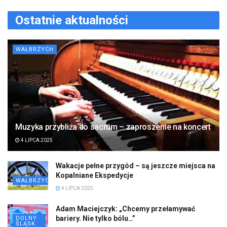
Ostatnie aktualności
WAŁBRZYCH
Muzyka przybliża do sacrum – zaproszenie na koncert
4 LIPCA 2025
Wakacje pełne przygód – są jeszcze miejsca na
Kopalniane Ekspedycje
WAŁBRZYCH
4 LIPCA 2025
Adam Maciejczyk: „Chcemy przełamywać
bariery. Nie tylko bólu…”
DOLNY
ŚLĄSK