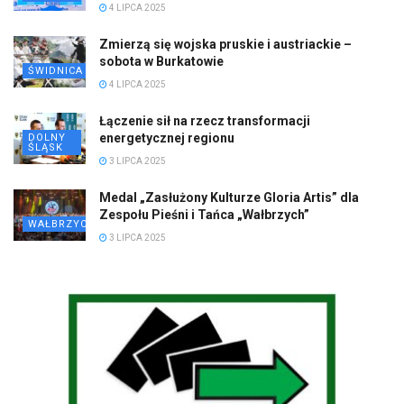
4 LIPCA 2025
Zmierzą się wojska pruskie i austriackie –
sobota w Burkatowie
ŚWIDNICA
4 LIPCA 2025
Łączenie sił na rzecz transformacji
energetycznej regionu
DOLNY
ŚLĄSK
3 LIPCA 2025
Medal „Zasłużony Kulturze Gloria Artis” dla
Zespołu Pieśni i Tańca „Wałbrzych”
WAŁBRZYCH
3 LIPCA 2025