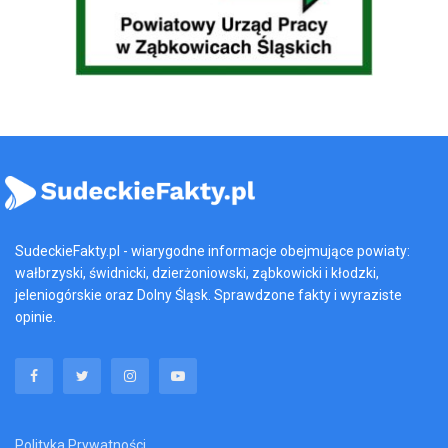
SudeckieFakty.pl - wiarygodne informacje obejmujące powiaty:
wałbrzyski, świdnicki, dzierżoniowski, ząbkowicki i kłodzki,
jeleniogórskie oraz Dolny Śląsk. Sprawdzone fakty i wyraziste
opinie.
Polityka Prywatności