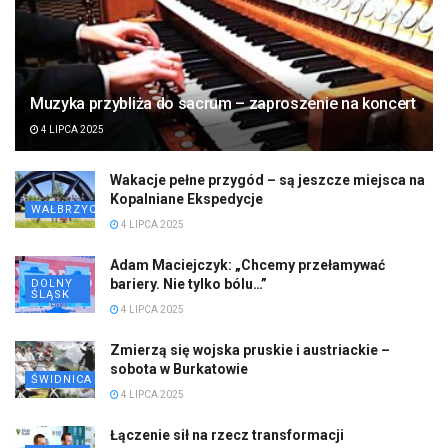
Muzyka przybliża do sacrum – zaproszenie na koncert
4 LIPCA 2025
Wakacje pełne przygód – są jeszcze miejsca na
Kopalniane Ekspedycje
WAŁBRZYCH
4 LIPCA 2025
Adam Maciejczyk: „Chcemy przełamywać
bariery. Nie tylko bólu…”
DOLNY
ŚLĄSK
4 LIPCA 2025
Zmierzą się wojska pruskie i austriackie –
sobota w Burkatowie
ŚWIDNICA
4 LIPCA 2025
Łączenie sił na rzecz transformacji