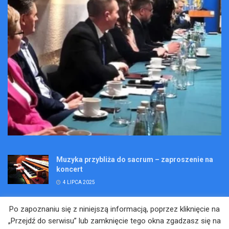
Muzyka przybliża do sacrum – zaproszenie na
koncert
4 LIPCA 2025
Wakacje pełne przygód – są jeszcze miejsca na
Po zapoznaniu się z niniejszą informacją, poprzez kliknięcie na
Kopalniane Ekspedycje
„Przejdź do serwisu” lub zamknięcie tego okna zgadzasz się na
4 LIPCA 2025