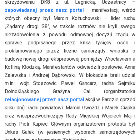
skrzyżowaniu DK8 z ul. Legnicką. Uczestnicy –
zapowiadanej przez nasz portal
– manifestacji, wśród
których obecny był Marcin Kożuchowski – lider ruchu
„Żądamy drogi S8”, w trakcie rozmów nie kryli swego
niezadowolenia z powodu odmownej decyzji rządu w
sprawie podpisanego przez kilka tysięcy osób i
proklamowanego przez liczne samorządy wniosku o
budowę nowej drogi ekspresowej pomiędzy Wrocławiem a
Kotliną Kłodzką. Manifestantów odwiedzili posłowie: Anna
Zalewska i Andrzej Dąbrowski. W blokadzie brali udział
m.in.: wójt Stoszowic Paweł Gancarz, radna Sejmiku
Dolnośląskiego Grażyna Cal (organizatorka
relacjonowanej przez nasz portal
akcji w Bardzie sprzed
kilku dni), radni powiatowi: Marcin Gwóźdź i Marek Ciapka
oraz wiceprzewodniczący Rady Miejskiej Wojciech Maj i
radny Piotr Kupiec. Głównym organizatorem protestu był
Unkas Gałek (w jesiennych wyborach samorządowych