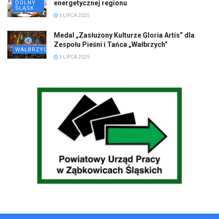
energetycznej regionu
DOLNY
ŚLĄSK
3 LIPCA 2025
Medal „Zasłużony Kulturze Gloria Artis” dla
Zespołu Pieśni i Tańca „Wałbrzych”
WAŁBRZYCH
3 LIPCA 2025