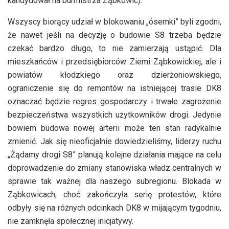
kandydował na burmistrza Ząbkowic).
Wszyscy biorący udział w blokowaniu „ósemki” byli zgodni,
że nawet jeśli na decyzję o budowie S8 trzeba będzie
czekać bardzo długo, to nie zamierzają ustąpić. Dla
mieszkańców i przedsiębiorców Ziemi Ząbkowickiej, ale i
powiatów kłodzkiego oraz dzierżoniowskiego,
ograniczenie się do remontów na istniejącej trasie DK8
oznaczać będzie regres gospodarczy i trwałe zagrożenie
bezpieczeństwa wszystkich użytkowników drogi. Jedynie
bowiem budowa nowej arterii może ten stan radykalnie
zmienić. Jak się nieoficjalnie dowiedzieliśmy, liderzy ruchu
„Żądamy drogi S8” planują kolejne działania mające na celu
doprowadzenie do zmiany stanowiska władz centralnych w
sprawie tak ważnej dla naszego subregionu. Blokada w
Ząbkowicach, choć zakończyła serię protestów, które
odbyły się na różnych odcinkach DK8 w mijającym tygodniu,
nie zamknęła społecznej inicjatywy.