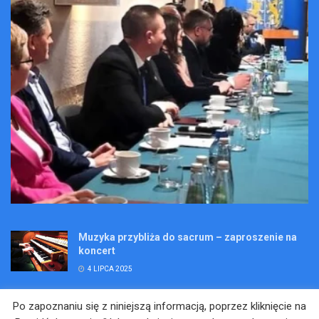
Muzyka przybliża do sacrum – zaproszenie na
koncert
4 LIPCA 2025
Wakacje pełne przygód – są jeszcze miejsca na
Po zapoznaniu się z niniejszą informacją, poprzez kliknięcie na
Kopalniane Ekspedycje