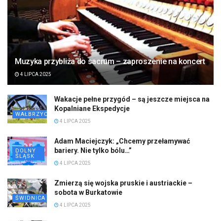
Muzyka przybliża do sacrum – zaproszenie na koncert
4 LIPCA 2025
Wakacje pełne przygód – są jeszcze miejsca na
Kopalniane Ekspedycje
WAŁBRZYCH
4 LIPCA 2025
Adam Maciejczyk: „Chcemy przełamywać
bariery. Nie tylko bólu…”
DOLNY
ŚLĄSK
4 LIPCA 2025
Zmierzą się wojska pruskie i austriackie –
sobota w Burkatowie
ŚWIDNICA
4 LIPCA 2025