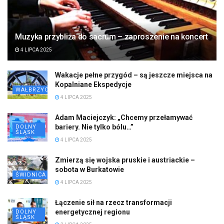
Muzyka przybliża do sacrum – zaproszenie na koncert
4 LIPCA 2025
Wakacje pełne przygód – są jeszcze miejsca na
Kopalniane Ekspedycje
WAŁBRZYCH
4 LIPCA 2025
Adam Maciejczyk: „Chcemy przełamywać
bariery. Nie tylko bólu…”
DOLNY
ŚLĄSK
4 LIPCA 2025
Zmierzą się wojska pruskie i austriackie –
sobota w Burkatowie
ŚWIDNICA
4 LIPCA 2025
Łączenie sił na rzecz transformacji
energetycznej regionu
DOLNY
ŚLĄSK