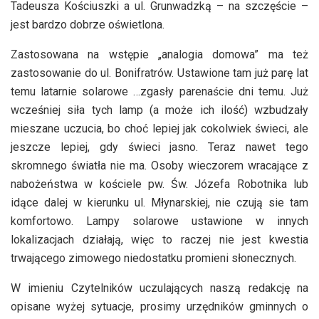
Tadeusza Kościuszki a ul. Grunwadzką – na szczęście –
jest bardzo dobrze oświetlona.
Zastosowana na wstępie „analogia domowa” ma też
zastosowanie do ul. Bonifratrów. Ustawione tam już parę lat
temu latarnie solarowe …zgasły parenaście dni temu. Już
wcześniej siła tych lamp (a może ich ilość) wzbudzały
mieszane uczucia, bo choć lepiej jak cokolwiek świeci, ale
jeszcze lepiej, gdy świeci jasno. Teraz nawet tego
skromnego światła nie ma. Osoby wieczorem wracające z
nabożeństwa w kościele pw. Św. Józefa Robotnika lub
idące dalej w kierunku ul. Młynarskiej, nie czują sie tam
komfortowo. Lampy solarowe ustawione w innych
lokalizacjach działają, więc to raczej nie jest kwestia
trwającego zimowego niedostatku promieni słonecznych.
W imieniu Czytelników uczulających naszą redakcję na
opisane wyżej sytuacje, prosimy urzędników gminnych o