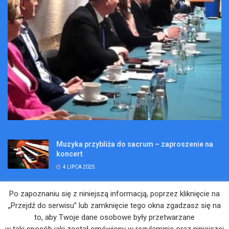
Muzyka przybliża do sacrum – zaproszenie na
koncert
4 LIPCA 2025
Wakacje pełne przygód – są jeszcze miejsca na
Po zapoznaniu się z niniejszą informacją, poprzez kliknięcie na
Kopalniane Ekspedycje
„Przejdź do serwisu” lub zamknięcie tego okna zgadzasz się na
4 LIPCA 2025
to, aby Twoje dane osobowe były przetwarzane
w taki sposób jaki został omówiony w regulaminie oraz niniejszej