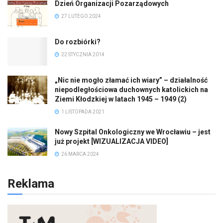
Dzień Organizacji Pozarządowych
27 LUTEGO 2024
Do rozbiórki?
22 STYCZNIA 2014
„Nic nie mogło złamać ich wiary” – działalność
niepodległościowa duchownych katolickich na
Ziemi Kłodzkiej w latach 1945 – 1949 (2)
1 LISTOPADA 2021
Nowy Szpital Onkologiczny we Wrocławiu – jest
już projekt [WIZUALIZACJA VIDEO]
26 MARCA 2024
Reklama