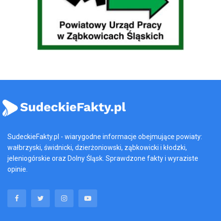
SudeckieFakty.pl - wiarygodne informacje obejmujące powiaty:
wałbrzyski, świdnicki, dzierżoniowski, ząbkowicki i kłodzki,
jeleniogórskie oraz Dolny Śląsk. Sprawdzone fakty i wyraziste
opinie.