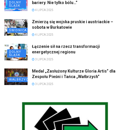
bariery. Nie tylko bólu…”
DOLNY
ŚLĄSK
4 LIPCA 2025
Zmierzą się wojska pruskie i austriackie –
sobota w Burkatowie
ŚWIDNICA
4 LIPCA 2025
Łączenie sił na rzecz transformacji
energetycznej regionu
DOLNY
ŚLĄSK
3 LIPCA 2025
Medal „Zasłużony Kulturze Gloria Artis” dla
Zespołu Pieśni i Tańca „Wałbrzych”
WAŁBRZYCH
3 LIPCA 2025