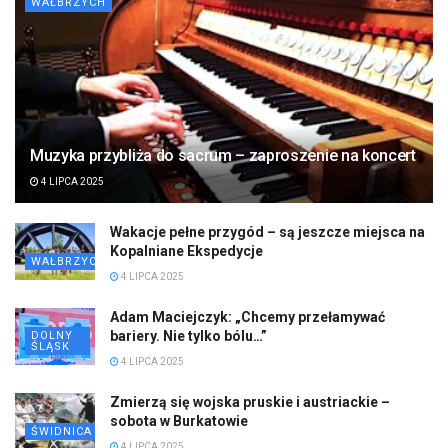
WAŁBRZYCH
Muzyka przybliża do sacrum – zaproszenie na koncert
4 LIPCA 2025
Wakacje pełne przygód – są jeszcze miejsca na
Kopalniane Ekspedycje
WAŁBRZYCH
4 LIPCA 2025
Adam Maciejczyk: „Chcemy przełamywać
bariery. Nie tylko bólu…”
DOLNY
ŚLĄSK
4 LIPCA 2025
Zmierzą się wojska pruskie i austriackie –
sobota w Burkatowie
ŚWIDNICA
4 LIPCA 2025