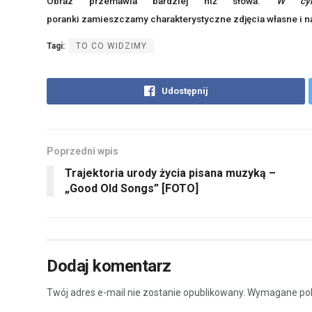
Obraz przemawia bardziej niż słowa.
W cyk
poranki zamieszczamy charakterystyczne zdjęcia własne i n
Tagi:
TO CO WIDZIMY
Udostępnij
Poprzedni wpis
Trajektoria urody życia pisana muzyką –
„Good Old Songs” [FOTO]
Dodaj komentarz
Twój adres e-mail nie zostanie opublikowany.
Wymagane pol