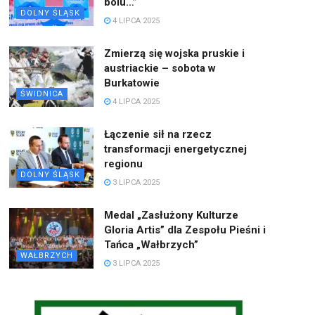
bólu…”
DOLNY ŚLĄSK
4 LIPCA 2025
Zmierzą się wojska pruskie i
austriackie – sobota w
Burkatowie
ŚWIDNICA
4 LIPCA 2025
Łączenie sił na rzecz
transformacji energetycznej
regionu
DOLNY ŚLĄSK
3 LIPCA 2025
Medal „Zasłużony Kulturze
Gloria Artis” dla Zespołu Pieśni i
Tańca „Wałbrzych”
WAŁBRZYCH
3 LIPCA 2025