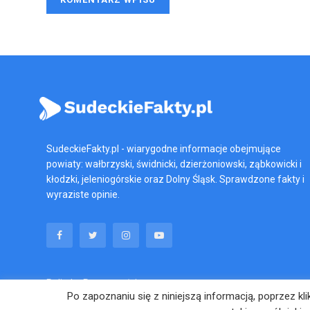
SudeckieFakty.pl - wiarygodne informacje obejmujące
powiaty: wałbrzyski, świdnicki, dzierżoniowski, ząbkowicki i
kłodzki, jeleniogórskie oraz Dolny Śląsk. Sprawdzone fakty i
wyraziste opinie.
Polityka Prywatności
Po zapoznaniu się z niniejszą informacją, poprzez k