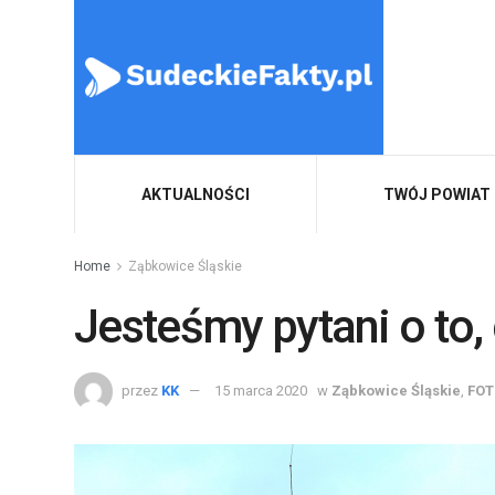
AKTUALNOŚCI
TWÓJ POWIAT
Home
Ząbkowice Śląskie
Jesteśmy pytani o to,
przez
KK
15 marca 2020
w
Ząbkowice Śląskie
,
FOT