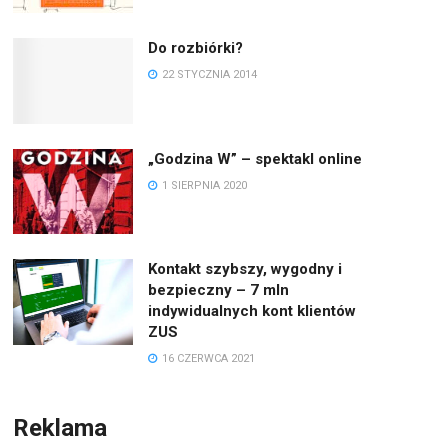
Do rozbiórki?
22 STYCZNIA 2014
„Godzina W” – spektakl online
1 SIERPNIA 2020
Kontakt szybszy, wygodny i
bezpieczny – 7 mln
indywidualnych kont klientów
ZUS
16 CZERWCA 2021
Reklama