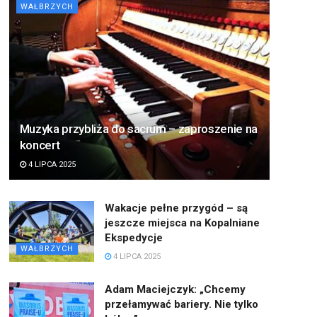
WAŁBRZYCH
Muzyka przybliża do sacrum – zaproszenie na
koncert
4 LIPCA 2025
Wakacje pełne przygód – są
jeszcze miejsca na Kopalniane
Ekspedycje
WAŁBRZYCH
4 LIPCA 2025
Adam Maciejczyk: „Chcemy
przełamywać bariery. Nie tylko