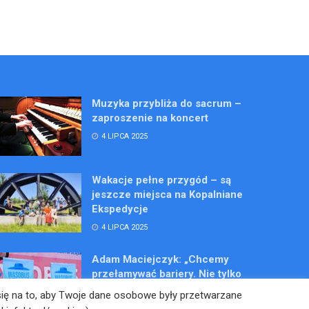
Muzyka przybliża do sacrum –
zaproszenie na koncert
4 LIPCA 2025
Wakacje pełne przygód – są
jeszcze miejsca na Kopalniane
Ekspedycje
4 LIPCA 2025
Adam Maciejczyk: „Chcemy
przełamywać bariery. Nie tylko
bólu…”
 się na to, aby Twoje dane osobowe były przetwarzane
4 LIPCA 2025