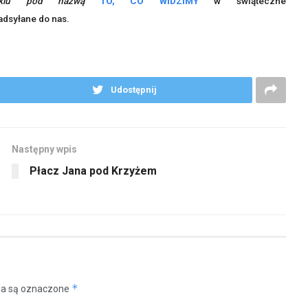
lu pod nazwą
TO, CO WIDZIMY
w świąteczne
adsyłane do nas.
Udostępnij
Następny wpis
Płacz Jana pod Krzyżem
*
a są oznaczone