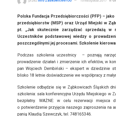
przez
Info Zabkowice4YOU
15 listopada 2017
w
G
Polska Fundacja Przedsiębiorczości (PFP) – jako 
przedsiębiorstw (MSP) oraz Urząd Miejski w Ząb
pt. „Jak skutecznie zarządzać sprzedażą w m
Uczestników podstawowej wiedzy o prowadzeni
poszczególnymi jej procesami. Szkolenie kierowa
Podczas szkolenia uczestnicy – poznają narzęd
prowadzenie działań i zmierzenie ich efektów, w ko
pan Wojciech Dembiński – ekspert w dziedzinie stra
blisko 18 letnie doświadczenie we współpracy z małymi
Szkolenie odbędzie się w Ząbkowicach Śląskich dnia
szkolenia: sala konferencyjna Urzędu Miejskiego w Zą
bezpłatny. WAŻNE: w celu rezerwacji miejsca 
o potwierdzenie przyjęcia naszego zaproszenia na a
panią Klaudią Szewczyk, tel. 748165346.