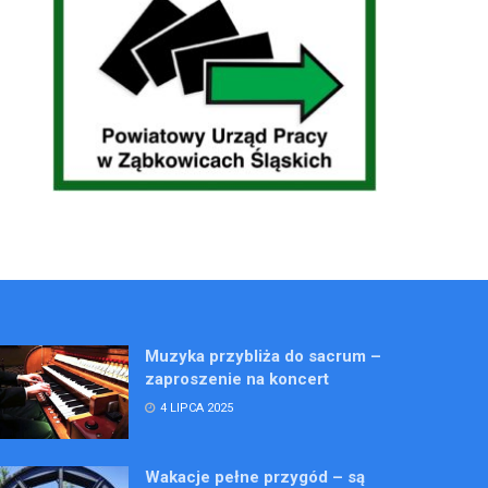
Muzyka przybliża do sacrum –
zaproszenie na koncert
4 LIPCA 2025
Wakacje pełne przygód – są