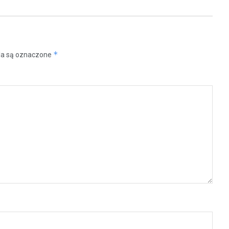
*
a są oznaczone