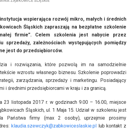
MINA ZĄBKOWICE ŚLĄSKIE
instytucja wspierająca rozwój mikro, małych i średnich
kowicach Śląskich zapraszają na bezpłatne szkolenie
ałej firmie”. Celem szkolenia jest nabycie przez
u sprzedaży, zależnościach występujących pomiędzy
ne jest do przedsiębiorców.
zia i rozwiązania, które pozwolą im na samodzielnie
ntekście wzrostu własnego biznesu. Szkolenie poprowadzi
tegii, zarządzania, sprzedaży i marketingu. Posiadający
 i średnimi przedsiębiorcami w kraju i za granicą.
 23 listopada 2017 r. w godzinach 9.00 – 16.00, miejsce
bkowicach Śląskich, ul. 1 Maja 15. Udział w szkoleniu jest
dla Państwa firmy (max 2 osoby), uprzejmie prosimy
dres:
klaudia.szewczyk@zabkowiceslaskie.pl
lub kontakt z