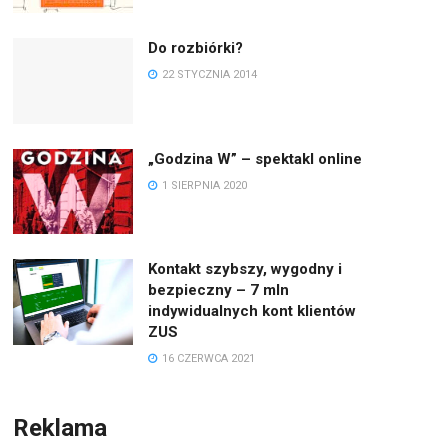
Do rozbiórki?
22 STYCZNIA 2014
„Godzina W” – spektakl online
1 SIERPNIA 2020
Kontakt szybszy, wygodny i
bezpieczny – 7 mln
indywidualnych kont klientów
ZUS
16 CZERWCA 2021
Reklama