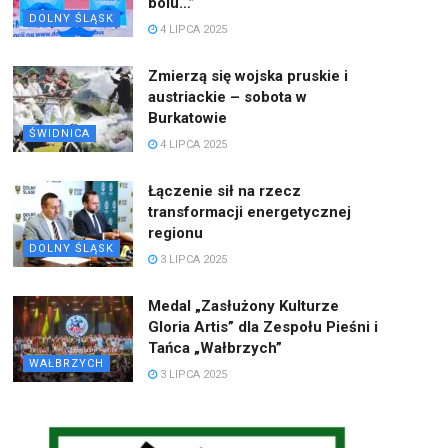
bólu…”
DOLNY ŚLĄSK
4 LIPCA 2025
Zmierzą się wojska pruskie i
austriackie – sobota w
Burkatowie
ŚWIDNICA
4 LIPCA 2025
Łączenie sił na rzecz
transformacji energetycznej
regionu
DOLNY ŚLĄSK
3 LIPCA 2025
Medal „Zasłużony Kulturze
Gloria Artis” dla Zespołu Pieśni i
Tańca „Wałbrzych”
WAŁBRZYCH
3 LIPCA 2025