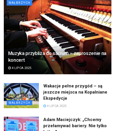
WAŁBRZYCH
Muzyka przybliża do sacrum – zaproszenie na
koncert
4 LIPCA 2025
Wakacje pełne przygód – są
jeszcze miejsca na Kopalniane
Ekspedycje
WAŁBRZYCH
4 LIPCA 2025
Adam Maciejczyk: „Chcemy
przełamywać bariery. Nie tylko