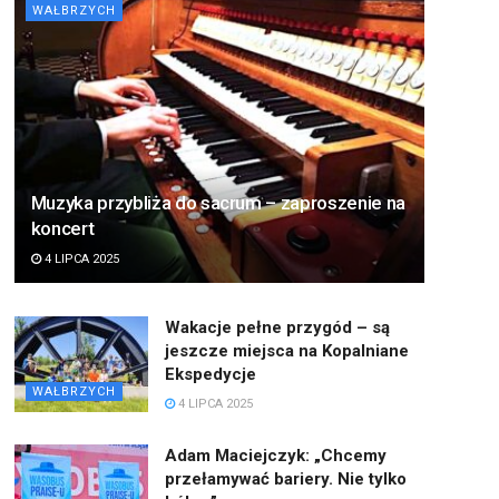
WAŁBRZYCH
Muzyka przybliża do sacrum – zaproszenie na
koncert
4 LIPCA 2025
Wakacje pełne przygód – są
jeszcze miejsca na Kopalniane
Ekspedycje
WAŁBRZYCH
4 LIPCA 2025
Adam Maciejczyk: „Chcemy
przełamywać bariery. Nie tylko