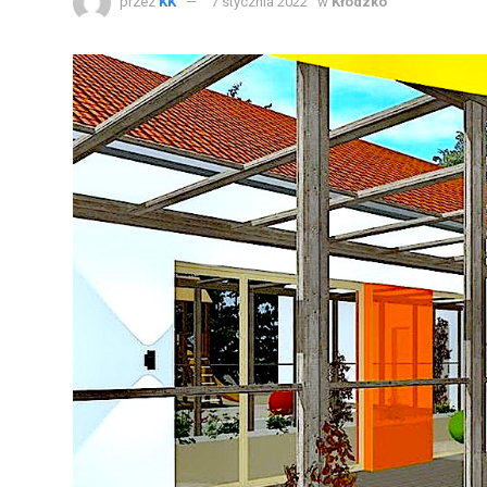
przez
KK
7 stycznia 2022
w
Kłodzko