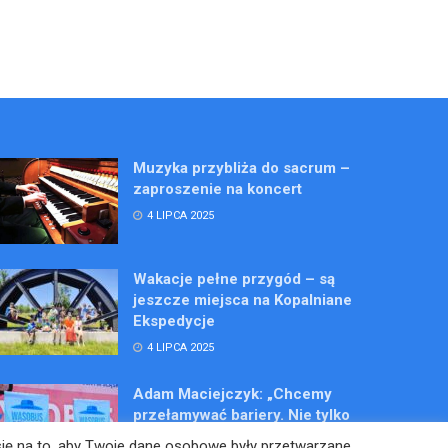
Muzyka przybliża do sacrum –
zaproszenie na koncert
4 LIPCA 2025
Wakacje pełne przygód – są
jeszcze miejsca na Kopalniane
Ekspedycje
4 LIPCA 2025
Adam Maciejczyk: „Chcemy
przełamywać bariery. Nie tylko
bólu…”
 się na to, aby Twoje dane osobowe były przetwarzane