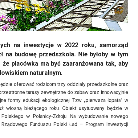
nych na inwestycje w 2022 roku, samorząd
 zł na budowę przedszkola. Nie byłoby w tym
, że placówka ma być zaaranżowana tak, aby
rodowiskiem naturalnym.
ędzie oferować rodzicom trzy oddziały przedszkolne oraz
przestronne tarasy zewnętrzne do zabaw oraz innowacyjnie
ne formy edukacji ekologicznej. Tzw. „pierwsza łopata” w
uż wiosną bieżącego roku. Obiekt usytuowany będzie w
a Polskiego w Polanicy-Zdroju. Na wybudowanie nowego
h Rządowego Funduszu Polski Ład – Program Inwestycji