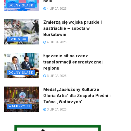
bólu…”
DOLNY ŚLĄSK
4 LIPCA 2025
Zmierzą się wojska pruskie i
austriackie – sobota w
Burkatowie
ŚWIDNICA
4 LIPCA 2025
Łączenie sił na rzecz
transformacji energetycznej
regionu
DOLNY ŚLĄSK
3 LIPCA 2025
Medal „Zasłużony Kulturze
Gloria Artis” dla Zespołu Pieśni i
Tańca „Wałbrzych”
WAŁBRZYCH
3 LIPCA 2025