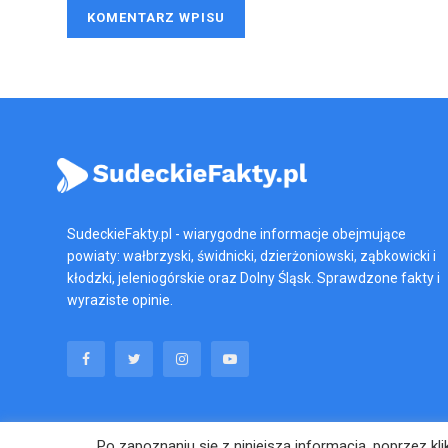
SudeckieFakty.pl - wiarygodne informacje obejmujące
powiaty: wałbrzyski, świdnicki, dzierżoniowski, ząbkowicki i
kłodzki, jeleniogórskie oraz Dolny Śląsk. Sprawdzone fakty i
wyraziste opinie.
Polityka Prywatności
Po zapoznaniu się z niniejszą informacją, poprzez k