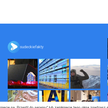
sudeckiefakty
liknięcie na „Przejdź do serwisu” lub zamknięcie tego okna zgadzasz