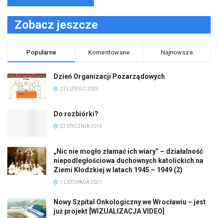
Zobacz jeszcze
Popularne
Komentowane
Najnowsze
Dzień Organizacji Pozarządowych
27 LUTEGO 2024
Do rozbiórki?
22 STYCZNIA 2014
„Nic nie mogło złamać ich wiary” – działalność
niepodległościowa duchownych katolickich na
Ziemi Kłodzkiej w latach 1945 – 1949 (2)
1 LISTOPADA 2021
Nowy Szpital Onkologiczny we Wrocławiu – jest
już projekt [WIZUALIZACJA VIDEO]