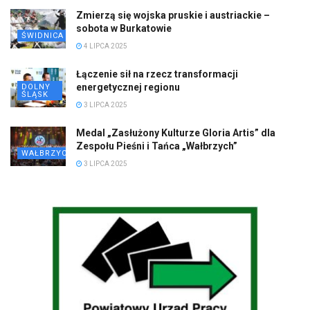
Zmierzą się wojska pruskie i austriackie –
sobota w Burkatowie
ŚWIDNICA
4 LIPCA 2025
Łączenie sił na rzecz transformacji
energetycznej regionu
DOLNY
ŚLĄSK
3 LIPCA 2025
Medal „Zasłużony Kulturze Gloria Artis” dla
Zespołu Pieśni i Tańca „Wałbrzych”
WAŁBRZYCH
3 LIPCA 2025