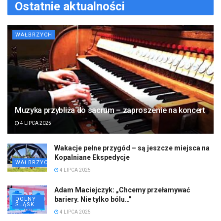
Ostatnie aktualności
WAŁBRZYCH
Muzyka przybliża do sacrum – zaproszenie na koncert
4 LIPCA 2025
Wakacje pełne przygód – są jeszcze miejsca na
Kopalniane Ekspedycje
WAŁBRZYCH
4 LIPCA 2025
Adam Maciejczyk: „Chcemy przełamywać
bariery. Nie tylko bólu…”
DOLNY
ŚLĄSK
4 LIPCA 2025