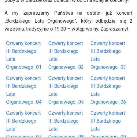
pobytu w Bardzie oraz obiecali wrócić na kolejne koncerty.
A my zapraszamy Państwa na ostatni już koncert
„Bardzkiego Lata Organowego”, który odbędzie się 2
września, tradycyjnie o 19.00 – wstęp wolny. Zapraszamy!
Czwarty koncert
Czwarty koncert
Czwarty koncert
III Bardzkiego
III Bardzkiego
III Bardzkiego
Lata
Lata
Lata
Organowego_01
Organowego_02
Organowego_03
Czwarty koncert
Czwarty koncert
Czwarty koncert
III Bardzkiego
III Bardzkiego
III Bardzkiego
Lata
Lata
Lata
Organowego_04
Organowego_05
Organowego_06
Czwarty koncert
Czwarty koncert
Czwarty koncert
III Bardzkiego
III Bardzkiego
III Bardzkiego
Lata
Lata
Lata
Organowego_07
Organowego_08
Organowego_09