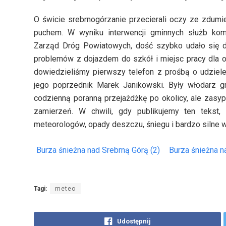
O świcie srebrnogórzanie przecierali oczy ze zdumi
puchem. W wyniku interwencji gminnych służb k
Zarząd Dróg Powiatowych, dość szybko udało się do
problemów z dojazdem do szkół i miejsc pracy dla os
dowiedzieliśmy pierwszy telefon z prośbą o udzie
jego poprzednik Marek Janikowski. Były włodarz g
codzienną poranną przejażdżkę po okolicy, ale zasypa
zamierzeń. W chwili, gdy publikujemy ten tekst,
meteorologów, opady deszczu, śniegu i bardzo silne 
Burza śnieżna nad Srebrną Górą (2)
Burza śnieżna n
Tagi:
meteo
Udostępnij