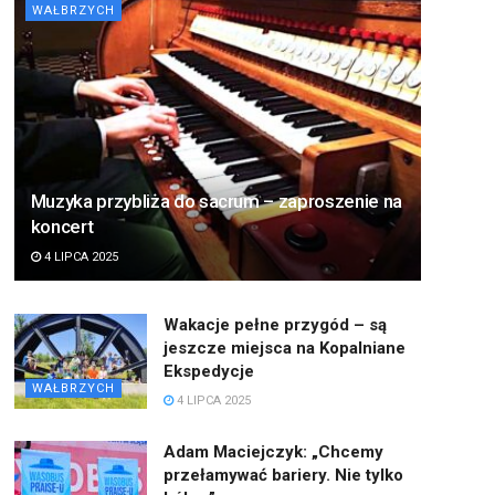
WAŁBRZYCH
Muzyka przybliża do sacrum – zaproszenie na
koncert
4 LIPCA 2025
Wakacje pełne przygód – są
jeszcze miejsca na Kopalniane
Ekspedycje
WAŁBRZYCH
4 LIPCA 2025
Adam Maciejczyk: „Chcemy
przełamywać bariery. Nie tylko