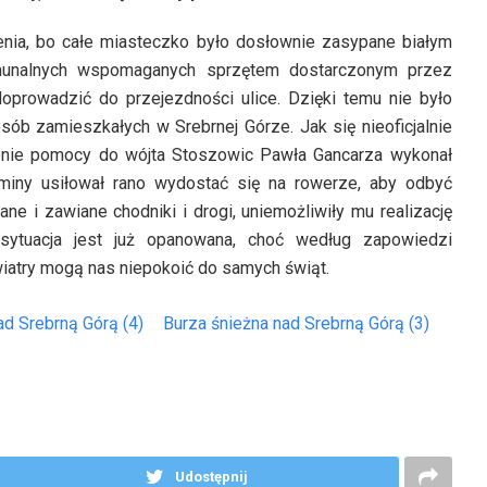
enia, bo całe miasteczko było dosłownie zasypane białym
omunalnych wspomaganych sprzętem dostarczonym przez
prowadzić do przejezdności ulice. Dzięki temu nie było
ób zamieszkałych w Srebrnej Górze. Jak się nieoficjalnie
lenie pomocy do wójta Stoszowic Pawła Gancarza wykonał
miny usiłował rano wydostać się na rowerze, aby odbyć
ne i zawiane chodniki i drogi, uniemożliwiły mu realizację
 sytuacja jest już opanowana, choć według zapowiedzi
wiatry mogą nas niepokoić do samych świąt.
ad Srebrną Górą (4)
Burza śnieżna nad Srebrną Górą (3)
Udostępnij