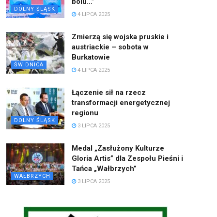
bólu…”
DOLNY ŚLĄSK
4 LIPCA 2025
Zmierzą się wojska pruskie i
austriackie – sobota w
Burkatowie
ŚWIDNICA
4 LIPCA 2025
Łączenie sił na rzecz
transformacji energetycznej
regionu
DOLNY ŚLĄSK
3 LIPCA 2025
Medal „Zasłużony Kulturze
Gloria Artis” dla Zespołu Pieśni i
Tańca „Wałbrzych”
WAŁBRZYCH
3 LIPCA 2025