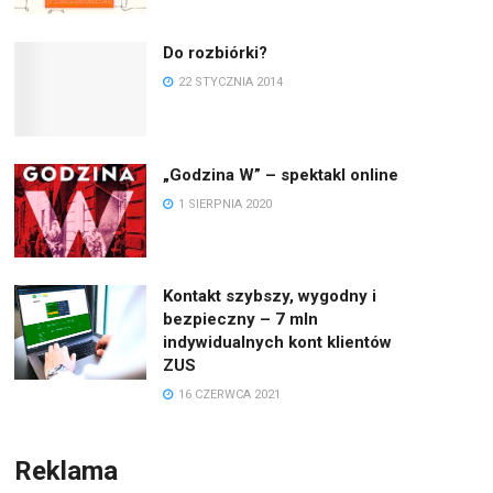
Do rozbiórki?
22 STYCZNIA 2014
„Godzina W” – spektakl online
1 SIERPNIA 2020
Kontakt szybszy, wygodny i
bezpieczny – 7 mln
indywidualnych kont klientów
ZUS
16 CZERWCA 2021
Reklama