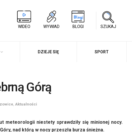
WIDEO
WYWIAD
BLOGI
SZUKAJ
DZIEJE SIĘ
SPORT
ebrną Górą
szowice
,
Aktualności
t meteorologii niestety sprawdziły się minionej nocy.
 Góry, nad którą w nocy przeszła burza śnieżna.