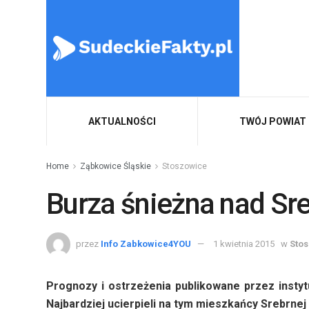
AKTUALNOŚCI
TWÓJ POWIAT
Home
Ząbkowice Śląskie
Stoszowice
Burza śnieżna nad Sr
przez
Info Zabkowice4YOU
1 kwietnia 2015
w
Sto
Prognozy i ostrzeżenia publikowane przez instytu
Najbardziej ucierpieli na tym mieszkańcy Srebrnej