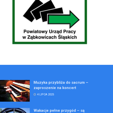
Muzyka przybliża do sacrum –
zaproszenie na koncert
4 LIPCA 2025
Wakacje pełne przygód – są