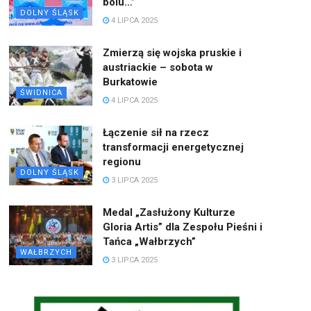
bólu…”
DOLNY ŚLĄSK
4 LIPCA 2025
Zmierzą się wojska pruskie i
austriackie – sobota w
Burkatowie
ŚWIDNICA
4 LIPCA 2025
Łączenie sił na rzecz
transformacji energetycznej
regionu
DOLNY ŚLĄSK
3 LIPCA 2025
Medal „Zasłużony Kulturze
Gloria Artis” dla Zespołu Pieśni i
Tańca „Wałbrzych”
WAŁBRZYCH
3 LIPCA 2025