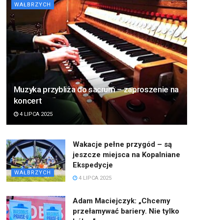
WAŁBRZYCH
Muzyka przybliża do sacrum – zaproszenie na
koncert
4 LIPCA 2025
Wakacje pełne przygód – są
jeszcze miejsca na Kopalniane
Ekspedycje
WAŁBRZYCH
4 LIPCA 2025
Adam Maciejczyk: „Chcemy
przełamywać bariery. Nie tylko