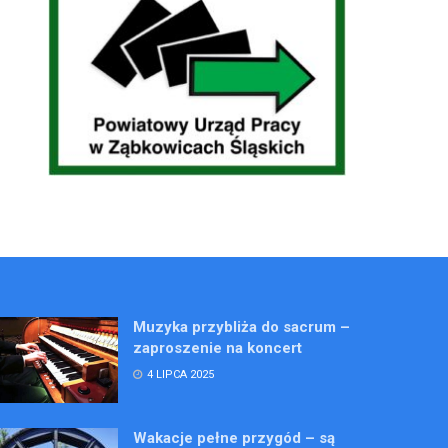
Muzyka przybliża do sacrum –
zaproszenie na koncert
4 LIPCA 2025
Wakacje pełne przygód – są