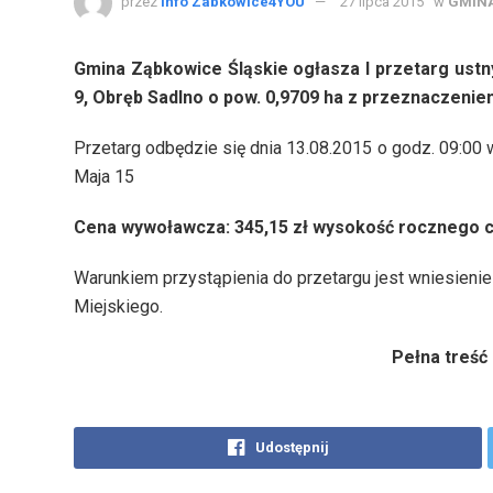
przez
Info Zabkowice4YOU
27 lipca 2015
w
GMINA
Gmina Ząbkowice Śląskie ogłasza I przetarg ustny
9, Obręb Sadlno o pow. 0,9709 ha z przeznaczenie
Przetarg odbędzie się dnia 13.08.2015 o godz. 09:00 
Maja 15
Cena wywoławcza: 345,15 zł wysokość rocznego 
Warunkiem przystąpienia do przetargu jest wniesien
Miejskiego.
Pełna treść
Udostępnij