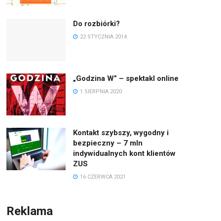
Do rozbiórki?
22 STYCZNIA 2014
„Godzina W” – spektakl online
1 SIERPNIA 2020
Kontakt szybszy, wygodny i
bezpieczny – 7 mln
indywidualnych kont klientów
ZUS
16 CZERWCA 2021
Reklama