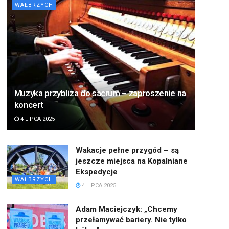
WAŁBRZYCH
Muzyka przybliża do sacrum – zaproszenie na
koncert
4 LIPCA 2025
Wakacje pełne przygód – są
jeszcze miejsca na Kopalniane
Ekspedycje
WAŁBRZYCH
4 LIPCA 2025
Adam Maciejczyk: „Chcemy
przełamywać bariery. Nie tylko