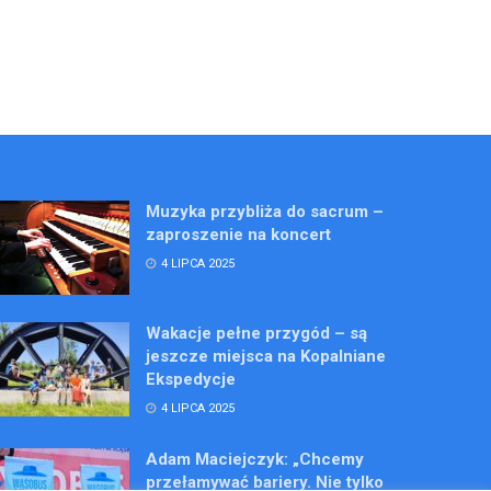
Muzyka przybliża do sacrum –
zaproszenie na koncert
4 LIPCA 2025
Wakacje pełne przygód – są
jeszcze miejsca na Kopalniane
Ekspedycje
4 LIPCA 2025
Adam Maciejczyk: „Chcemy
przełamywać bariery. Nie tylko