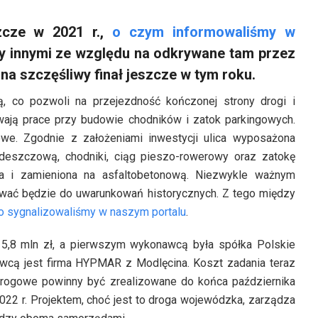
zcze w 2021 r.,
o czym informowaliśmy w
y innymi ze względu na odkrywane tam przez
a szczęśliwy finał jeszcze w tym roku.
, co pozwoli na przejezdność kończonej strony drogi i
wają prace przy budowie chodników i zatok parkingowych.
we. Zgodnie z założeniami inwestycji ulica wyposażona
 deszczową, chodniki, ciąg pieszo-rowerowy oraz zatokę
na i zamieniona na asfaltobetonową. Niezwykle ważnym
zywać będzie do uwarunkowań historycznych. Z tego między
o sygnalizowaliśmy w naszym portalu
.
5,8 mln zł, a pierwszym wykonawcą była spółka Polskie
wcą jest firma HYPMAR z Modlęcina. Koszt zadania teraz
drogowe powinny być zrealizowane do końca października
022 r. Projektem, choć jest to droga wojewódzka, zarządza