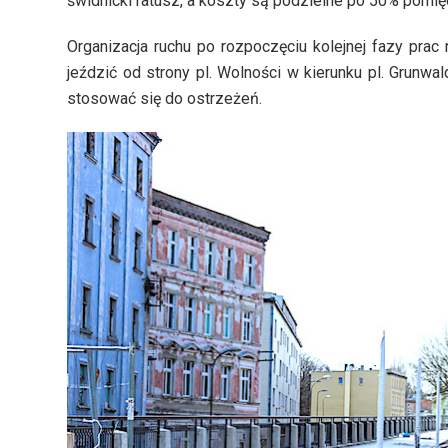
świdnicki ratusz, a koszty są podzielne po 50% pom
Organizacja ruchu po rozpoczęciu kolejnej fazy prac
jeździć od strony pl. Wolności w kierunku pl. Grunw
stosować się do ostrzeżeń.