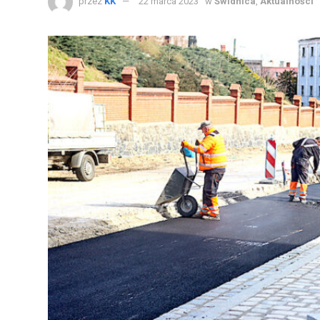
przez
KK
22 marca 2023
w
Świdnica
,
Aktualności