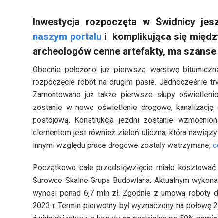
Inwestycja rozpoczęta w Świdnicy jes
naszym portalu
i komplikująca się międz
archeologów cenne artefakty, ma szanse n
Obecnie położono już pierwszą warstwę bitumiczną
rozpoczęcie robót na drugim pasie. Jednocześnie tr
Zamontowano już także pierwsze słupy oświetlenio
zostanie w nowe oświetlenie drogowe, kanalizację
postojową. Konstrukcja jezdni zostanie wzmocnio
elementem jest również zieleń uliczna, która nawią
innymi względu prace drogowe zostały wstrzymane,
c
Początkowo całe przedsięwzięcie miało kosztować 
Surowce Skalne Grupa Budowlana. Aktualnym wykona
wynosi ponad 6,7 mln zł. Zgodnie z umową roboty 
2023 r. Termin pierwotny był wyznaczony na połowę 2