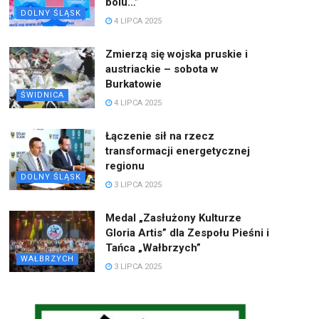
bólu…”
DOLNY ŚLĄSK
4 LIPCA 2025
Zmierzą się wojska pruskie i
austriackie – sobota w
Burkatowie
ŚWIDNICA
4 LIPCA 2025
Łączenie sił na rzecz
transformacji energetycznej
regionu
DOLNY ŚLĄSK
3 LIPCA 2025
Medal „Zasłużony Kulturze
Gloria Artis” dla Zespołu Pieśni i
Tańca „Wałbrzych”
WAŁBRZYCH
3 LIPCA 2025