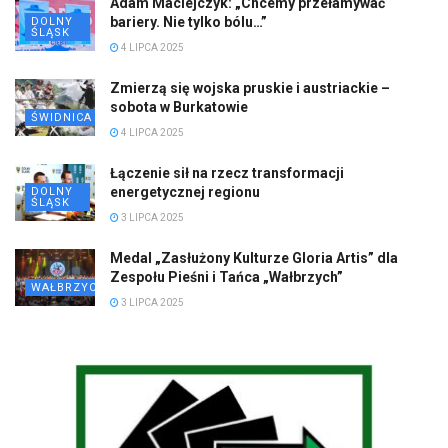
Adam Maciejczyk: „Chcemy przełamywać
bariery. Nie tylko bólu…”
DOLNY
ŚLĄSK
4 LIPCA 2025
Zmierzą się wojska pruskie i austriackie –
sobota w Burkatowie
ŚWIDNICA
4 LIPCA 2025
Łączenie sił na rzecz transformacji
energetycznej regionu
DOLNY
ŚLĄSK
3 LIPCA 2025
Medal „Zasłużony Kulturze Gloria Artis” dla
Zespołu Pieśni i Tańca „Wałbrzych”
WAŁBRZYCH
3 LIPCA 2025