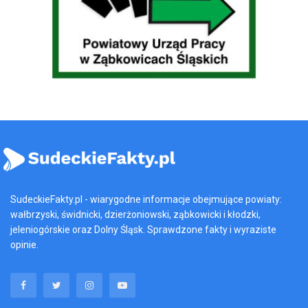
SudeckieFakty.pl - wiarygodne informacje obejmujące powiaty:
wałbrzyski, świdnicki, dzierżoniowski, ząbkowicki i kłodzki,
jeleniogórskie oraz Dolny Śląsk. Sprawdzone fakty i wyraziste
opinie.