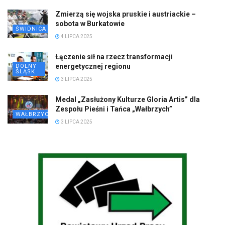
Zmierzą się wojska pruskie i austriackie –
sobota w Burkatowie
ŚWIDNICA
4 LIPCA 2025
Łączenie sił na rzecz transformacji
energetycznej regionu
DOLNY
ŚLĄSK
3 LIPCA 2025
Medal „Zasłużony Kulturze Gloria Artis” dla
Zespołu Pieśni i Tańca „Wałbrzych”
WAŁBRZYCH
3 LIPCA 2025