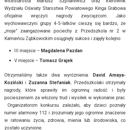
wicestarosta Mariusz Szpilarewicz oraz kierownik
Wydziału Oświaty Starostwa Powiatowego Kinga Grabowa
oficjalnie wręczyli nagrody zwycięzcom. Jako
wychowawczyni grupy 4-5-latków cieszę się bardzo, że
„moje” zaangażowane pociechy z Przedszkola nr 2 w
Kamieńcu Ząbkowickim osiągnęły sukces i zajęły kolejno:
III miejsce –
Magdalena Pazdan
V miejsce –
Tomasz Grajek
Otrzymaliśmy także dwa wyróżnienia:
David Amaya-
Koziński
i
Zuzanna Stefaniak.
Przedszkolaki otrzymały
nagrody, które sprawiły im ogromną radość i były
pocieszeniem za włożony trud i wysiłek w wykonanie prac.
Organizatorom konkursu zależało, aby dzieci poznały
numer alarmowy 112 i zrozumiały jego ogromne znaczenie
w ratowaniu życia, zdrowia, mienia lub środowiska, co
zostało uczynione.