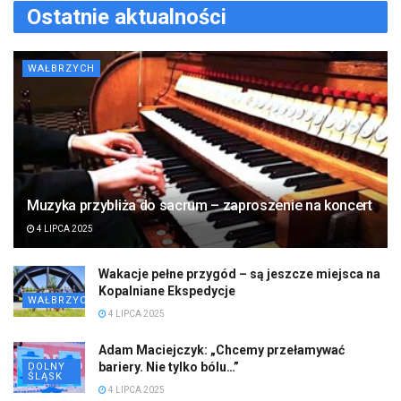
Ostatnie aktualności
WAŁBRZYCH
Muzyka przybliża do sacrum – zaproszenie na koncert
4 LIPCA 2025
Wakacje pełne przygód – są jeszcze miejsca na
Kopalniane Ekspedycje
WAŁBRZYCH
4 LIPCA 2025
Adam Maciejczyk: „Chcemy przełamywać
bariery. Nie tylko bólu…”
DOLNY
ŚLĄSK
4 LIPCA 2025