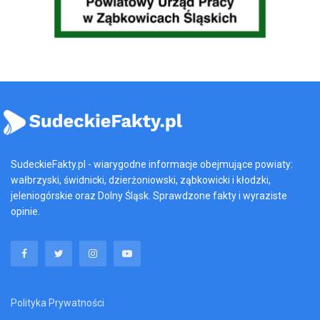
SudeckieFakty.pl - wiarygodne informacje obejmujące powiaty:
wałbrzyski, świdnicki, dzierżoniowski, ząbkowicki i kłodzki,
jeleniogórskie oraz Dolny Śląsk. Sprawdzone fakty i wyraziste
opinie.
Polityka Prywatności