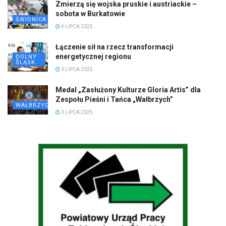
Zmierzą się wojska pruskie i austriackie –
sobota w Burkatowie
ŚWIDNICA
4 LIPCA 2025
Łączenie sił na rzecz transformacji
energetycznej regionu
DOLNY
ŚLĄSK
3 LIPCA 2025
Medal „Zasłużony Kulturze Gloria Artis” dla
Zespołu Pieśni i Tańca „Wałbrzych”
WAŁBRZYCH
3 LIPCA 2025