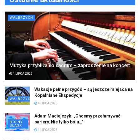
WAŁBRZYCH
Muzyka przybliża do sacrum – zaproszenie na koncert
4 LIPCA 2025
Wakacje pełne przygód – są jeszcze miejsca na
Kopalniane Ekspedycje
WAŁBRZYCH
4 LIPCA 2025
Adam Maciejczyk: „Chcemy przełamywać
bariery. Nie tylko bólu…”
DOLNY
ŚLĄSK
4 LIPCA 2025