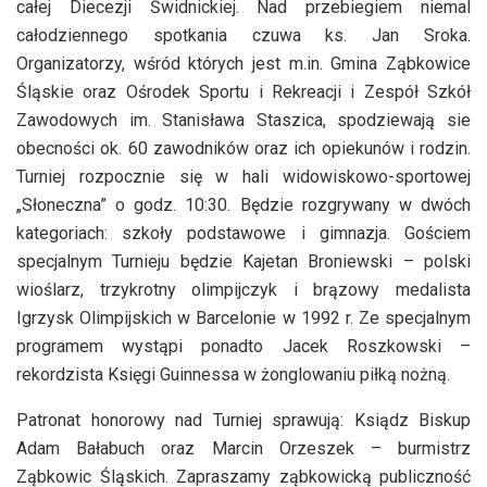
całej Diecezji Świdnickiej. Nad przebiegiem niemal
całodziennego spotkania czuwa ks. Jan Sroka.
Organizatorzy, wśród których jest m.in. Gmina Ząbkowice
Śląskie oraz Ośrodek Sportu i Rekreacji i Zespół Szkół
Zawodowych im. Stanisława Staszica, spodziewają sie
obecności ok. 60 zawodników oraz ich opiekunów i rodzin.
Turniej rozpocznie się w hali widowiskowo-sportowej
„Słoneczna” o godz. 10:30. Będzie rozgrywany w dwóch
kategoriach: szkoły podstawowe i gimnazja. Gościem
specjalnym Turnieju będzie Kajetan Broniewski – polski
wioślarz, trzykrotny olimpijczyk i brązowy medalista
Igrzysk Olimpijskich w Barcelonie w 1992 r. Ze specjalnym
programem wystąpi ponadto Jacek Roszkowski –
rekordzista Księgi Guinnessa w żonglowaniu piłką nożną.
Patronat honorowy nad Turniej sprawują: Ksiądz Biskup
Adam Bałabuch oraz Marcin Orzeszek – burmistrz
Ząbkowic Śląskich. Zapraszamy ząbkowicką publiczność