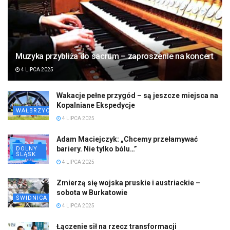
Muzyka przybliża do sacrum – zaproszenie na koncert
4 LIPCA 2025
Wakacje pełne przygód – są jeszcze miejsca na
Kopalniane Ekspedycje
WAŁBRZYCH
4 LIPCA 2025
Adam Maciejczyk: „Chcemy przełamywać
bariery. Nie tylko bólu…”
DOLNY
ŚLĄSK
4 LIPCA 2025
Zmierzą się wojska pruskie i austriackie –
sobota w Burkatowie
ŚWIDNICA
4 LIPCA 2025
Łączenie sił na rzecz transformacji