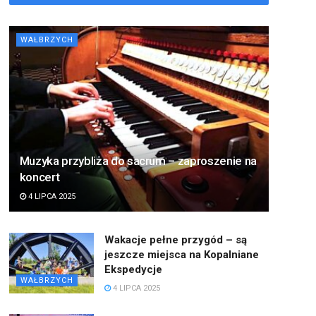
WAŁBRZYCH
Muzyka przybliża do sacrum – zaproszenie na
koncert
4 LIPCA 2025
Wakacje pełne przygód – są
jeszcze miejsca na Kopalniane
Ekspedycje
WAŁBRZYCH
4 LIPCA 2025