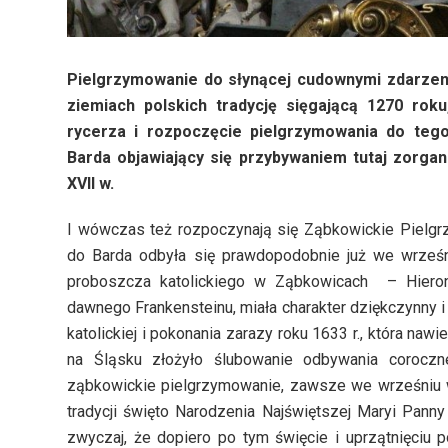
Pielgrzymowanie do słynącej cudownymi zdarzeni
ziemiach polskich tradycję sięgającą 1270 rok
rycerza i rozpoczęcie pielgrzymowania do teg
Barda objawiający się przybywaniem tutaj zorga
XVII w.
I wówczas też rozpoczynają się Ząbkowickie Pielg
do Barda odbyła się prawdopodobnie już we wrześn
proboszcza katolickiego w Ząbkowicach – Hier
dawnego Frankensteinu, miała charakter dziękczynny 
katolickiej i pokonania zarazy roku 1633 r., która naw
na Śląsku złożyło ślubowanie odbywania coroczn
ząbkowickie pielgrzymowanie, zawsze we wrześniu w
tradycji święto Narodzenia Najświętszej Maryi Pan
zwyczaj, że dopiero po tym święcie i uprzątnięciu 