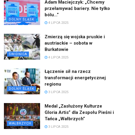
Adam Maciejczyk: „Chcemy
przełamywać bariery. Nie tylko
bólu…”
DOLNY ŚLĄSK
4 LIPCA 2025
Zmierzą się wojska pruskie i
austriackie – sobota w
Burkatowie
ŚWIDNICA
4 LIPCA 2025
Łączenie sił na rzecz
transformacji energetycznej
regionu
DOLNY ŚLĄSK
3 LIPCA 2025
Medal „Zasłużony Kulturze
Gloria Artis” dla Zespołu Pieśni i
Tańca „Wałbrzych”
WAŁBRZYCH
3 LIPCA 2025