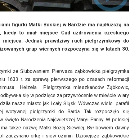
ami figurki Matki Boskiej w Bardzie ma najdłuższą na
u, kiedy to miał miejsce Cud uzdrowienia czeskiego
o miejsca. Jednak prawdziwy ruch pielgrzymkowy do
nizowanych grup wiernych rozpoczyna się w latach 30.
rzymki ze Ślubowaniem. Pierwsza ząbkowicka pielgrzymka
iu 1633 r. za sprawą pierwszego po czasach reformacji
onimusa Helzela. Pielgrzymka mieszkańców Ząbkowic,
i odbywała się w podzięce za przywrócenie w mieście wiary
iedziła nasze miasto jak i cały Śląsk. Wówczas wiele parafii
ej wotywnej pielgrzymki do Barda. Tak rozpoczęło się
 święto Narodzenia Najświętszej Maryi Panny. W polskiej
ny ma także nazwę Matki Bożej Siewnej. Był bowiem dawny
pól zaczynano orkę i siew ozimin. Dzisiejsze ząbkowickie