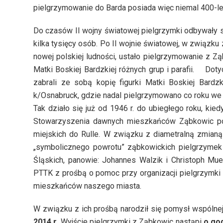
pielgrzymowanie do Barda posiada więc niemal 400-let
Do czasów II wojny światowej pielgrzymki odbywały s
kilka tysięcy osób. Po II wojnie światowej, w związk
nowej polskiej ludności, ustało pielgrzymowanie z Z
Matki Boskiej Bardzkiej różnych grup i parafii. Do
zabrali ze sobą kopię figurki Matki Boskiej Bardz
k/Osnabruck, gdzie nadal pielgrzymowano co roku we 
Tak działo się już od 1946 r. do ubiegłego roku, kie
Stowarzyszenia dawnych mieszkańców Ząbkowic post
miejskich do Rulle. W związku z diametralną zmianą
„symbolicznego powrotu” ząbkowickich pielgrzymek 
Śląskich, panowie: Johannes Walzik i Christoph Muel
PTTK z prośbą o pomoc przy organizacji pielgrzymki 
mieszkańców naszego miasta.
W związku z ich prośbą narodził się pomysł wspólnej
2014 r.
Wyjście pielgrzymki z Ząbkowic nastąpi
o god