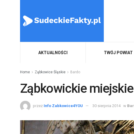
AKTUALNOŚCI
TWÓJ POWIAT
Home
Ząbkowice Śląskie
Bardo
Ząbkowickie miejskie
przez
Info Zabkowice4YOU
30 sierpnia 2014
w
Ba