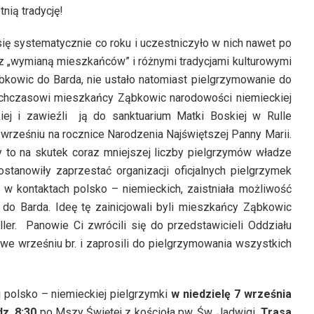
nią tradycję!
ię systematycznie co roku i uczestniczyło w nich nawet po
u z „wymianą mieszkańców” i różnymi tradycjami kulturowymi
ąbkowic do Barda, nie ustało natomiast pielgrzymowanie do
tychczasowi mieszkańcy Ząbkowic narodowości niemieckiej
kiej i zawieźli ją do sanktuarium Matki Boskiej w Rulle
wrześniu na rocznice Narodzenia Najświętszej Panny Marii.
dy to na skutek coraz mniejszej liczby pielgrzymów władze
anowiły zaprzestać organizacji oficjalnych pielgrzymek
 w kontaktach polsko – niemieckich, zaistniała możliwość
do Barda. Ideę tę zainicjowali byli mieszkańcy Ząbkowic
ler. Panowie Ci zwrócili się do przedstawicieli Oddziału
we wrześniu br. i zaprosili do pielgrzymowania wszystkich
 polsko – niemieckiej pielgrzymki
w niedzielę
7 września
z. 8:30
po Mszy Świętej z kościoła pw. Św. Jadwigi.
Trasa