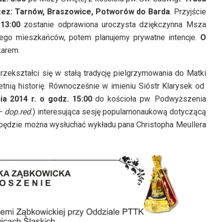
zez: Tarnów, Braszowice, Potworów do Barda
. Przyjście
13:00
zostanie odprawiona uroczysta dziękczynna Msza
 jego mieszkańców, potem planujemy prywatne intencje.
O
arem.
zekształci się w stałą tradycję pielgrzymowania do Matki
tnią historię. Równocześnie w imieniu Sióstr Klarysek od
a 2014 r. o godz. 15:00
do kościoła pw. Podwyższenia
– dop.red.
) interesująca sesję popularnonaukową dotyczącą
i będzie można wysłuchać wykładu pana Christopha Meullera