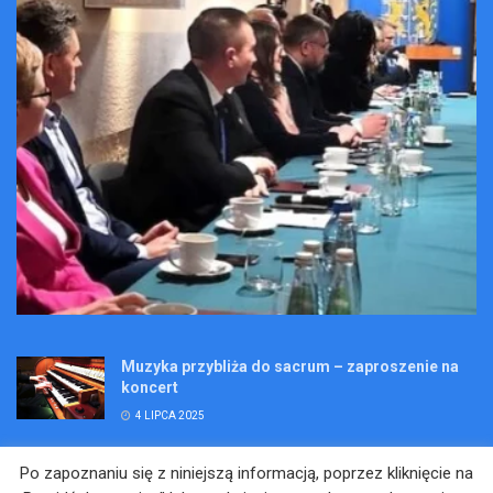
Muzyka przybliża do sacrum – zaproszenie na
koncert
4 LIPCA 2025
Wakacje pełne przygód – są jeszcze miejsca na
Po zapoznaniu się z niniejszą informacją, poprzez kliknięcie na
Kopalniane Ekspedycje