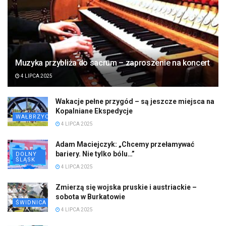
Muzyka przybliża do sacrum – zaproszenie na koncert
4 LIPCA 2025
Wakacje pełne przygód – są jeszcze miejsca na
Kopalniane Ekspedycje
WAŁBRZYCH
4 LIPCA 2025
Adam Maciejczyk: „Chcemy przełamywać
bariery. Nie tylko bólu…”
DOLNY
ŚLĄSK
4 LIPCA 2025
Zmierzą się wojska pruskie i austriackie –
sobota w Burkatowie
ŚWIDNICA
4 LIPCA 2025