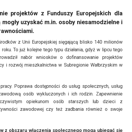
ie projektów z Funduszy Europejskich dla
 mogły uzyskać m.in. osoby niesamodzielne i
rawnościami.
rodków z Unii Europejskiej sięgającą blisko 140 milionów
oku. To już kolejne tego typu działania, gdyż w lipcu tego
rowadził nabór wniosków o dofinansowanie projektów
acy i rozwój mieszkalnictwa w Subregionie Wałbrzyskim w
 pracy. Poprawa dostępności do usług społecznych, usług
zawodową osób wykluczonych i ich rodzin. Zapewnienie
eczywistym opiekunom osób starszych lub dzieci z
ktywności zawodowej czy też zadbania również o swoje
tów z obszaru włączenia społecznego mogą ubiegać się