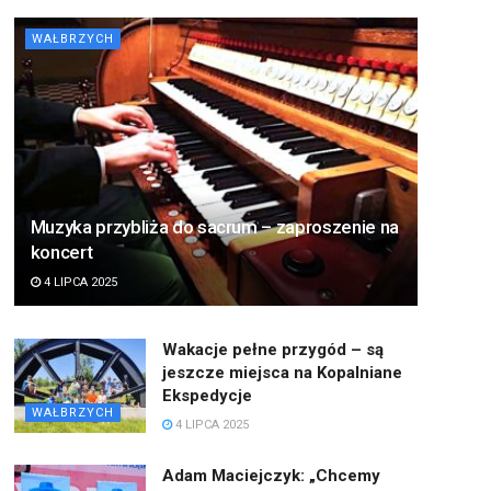
WAŁBRZYCH
Muzyka przybliża do sacrum – zaproszenie na
koncert
4 LIPCA 2025
Wakacje pełne przygód – są
jeszcze miejsca na Kopalniane
Ekspedycje
WAŁBRZYCH
4 LIPCA 2025
Adam Maciejczyk: „Chcemy