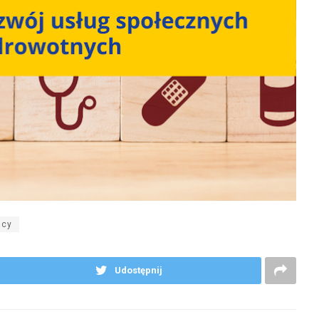
acy
Udostępnij