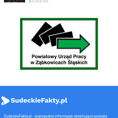
3 LIPCA 2025
SudeckieFakty.pl - wiarygodne informacje obejmujące powiaty: