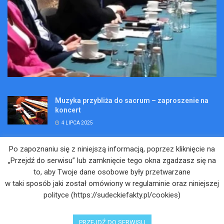
Muzyka przybliża do sacrum – zaproszenie na
koncert
4 LIPCA 2025
Wakacje pełne przygód – są jeszcze miejsca na
Po zapoznaniu się z niniejszą informacją, poprzez kliknięcie na
Kopalniane Ekspedycje
„Przejdź do serwisu” lub zamknięcie tego okna zgadzasz się na
4 LIPCA 2025
to, aby Twoje dane osobowe były przetwarzane
w taki sposób jaki został omówiony w regulaminie oraz niniejszej
Adam Maciejczyk: „Chcemy przełamywać
polityce (https://sudeckiefakty.pl/cookies)
bariery. Nie tylko bólu…”
4 LIPCA 2025
PRZEJDŹ DO SERWISU