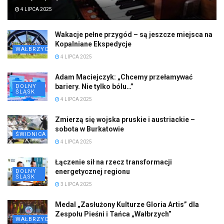
4 LIPCA 2025
Wakacje pełne przygód – są jeszcze miejsca na
Kopalniane Ekspedycje
WAŁBRZYCH
4 LIPCA 2025
Adam Maciejczyk: „Chcemy przełamywać
bariery. Nie tylko bólu…”
DOLNY
ŚLĄSK
4 LIPCA 2025
Zmierzą się wojska pruskie i austriackie –
sobota w Burkatowie
ŚWIDNICA
4 LIPCA 2025
Łączenie sił na rzecz transformacji
energetycznej regionu
DOLNY
ŚLĄSK
3 LIPCA 2025
Medal „Zasłużony Kulturze Gloria Artis” dla
Zespołu Pieśni i Tańca „Wałbrzych”
WAŁBRZYCH